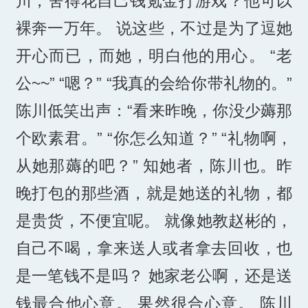
川，舍得花自己钱氪金打游戏？他可以
裸奔一万年。 说这些，不过是为了逗她
开心而已，而她，明白他的用心。 “老
公~~” “嗯？” “我真的会给你带礼物的。”
陈川低笑出声：“看来昨晚，你没少薅那
个欧素君。” “你怎么知道？” “礼物啊，
从她那薅的吧？” 知她者，陈川也。昨
晚打包的那些酒，就是她送的礼物，都
是贵货，不便宜呢。 就像她教赵彬的，
自己不喝，拿来送人或者拿去回收，也
是一笔钱不是吗？ 她家老公啊，还是送
钱最合他心意。 果然很合心意。 陈川