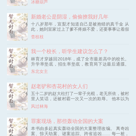
助雷霆。” “诛恶惩奸不留情，背信之人遭雷刑。” “力
冰糖葫芦
国上海，此刻正是全国抗日最激烈的时期，前线战场
有千斤拳中生，逆吾者亡顺者宁。” “吾拳一动风云
刀光剑影，血流成河，抗日战士抛头颅，洒热血，守
惊，雷威赫赫鬼神敬。” “除吾法解皆难幸，拳出五雷
护每一寸土地。 而林川穿越后方上海，从一个地痞
新婚老公是阴湿，偷偷撩我好几年
定太平。” 五鬼魔胎屠杀小镇，不死不灭？天雷降
流氓开始，加入军统，成为一名让小鬼子、汉奸闻风
世，劈他个灰飞烟灭！ 黄山村楚人美大开杀戒？天
十八岁那年，宣梨才知道自己是被抱错的真千金 从
丧胆的特工。
雷降世，劈她个灰飞烟灭！ 修道之人化作隐身僵
此，她到宣家过上了爹不疼娘不爱，还要事事让着假
尸？天雷降世，劈他个灰飞烟灭！ 人魔出世吸人脑
千金的窝囊日子 就连手机里，也总是有个变态欺负
杳枝枝
髓？天雷降世，劈他个灰飞烟灭！ “我自双拳平诸天
她，给她发骚扰信息 【宝宝，选我好不好？】 【宝
妖邪，传我茅山道统！”
宝，喜欢你。】 她又是删除又是拉黑，甚至不敢将
此事告知自己的男友，怕他误会 可却在阴差阳错之
我一个校长，听学生建议怎么了？
下听到了男友和一众朋友将她当做小团体群内的笑
林育才穿越回2018年，成了全市最差高中的校长。
料！ 她心灰意冷，不再相信所谓的真心，为了金钱
升学率垫底，招生率垫底，教育局下达最后通牒。
嫁给了一个残废 本以为婚后和守活
再招不到生，立刻关停！ 绝望之际，林育才激活
东北女主
【神级听劝系统】，只要听取学生的建议并完成，就
能获得宝箱奖励！ 为了保住铁饭碗，林育才在操场
设下“校长信箱”，全校画风从此彻底带偏。 差生恶作
赵老驴和杏花村的女人们
剧：“校长，食堂猪食狗都不吃，有种你请五星级大
五十二岁的赵大柱打了一辈子光棍，老无所依，被村
厨来！” 林育才：“安排！” 【叮！奖励神级厨艺光环
里人笑话，还被村霸一次又一次的欺辱。 他本以为
+百万餐饮基金！】
自己这辈子就这样了，却意外获得神秘传承，习得无
风过林海
双医术，从此走上开挂般的人生！ 拿了他的，都得
加倍给他吐出来；欺负他的，都得跪在他面前磕头求
饶！
罪案现场，那些轰动全国的大案
本书由多起真实轰动全国的大案整理改编。 离奇凶
案、惊天劫案、谜案追踪、跨省追凶…… 每一桩，