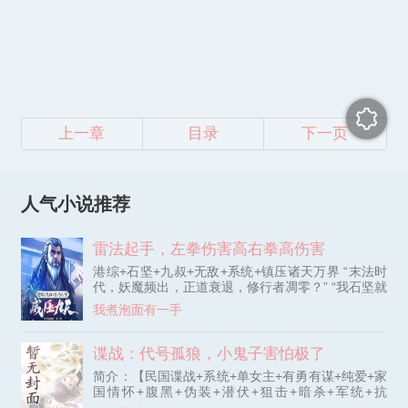
上一章
目录
下一页
人气小说推荐
雷法起手，左拳伤害高右拳高伤害
港综+石坚+九叔+无敌+系统+镇压诸天万界 “末法时
代，妖魔频出，正道衰退，修行者凋零？” “我石坚就
是法！我石坚就是道！” “天灵灵，地灵灵，五雷真君
我煮泡面有一手
速显形。” “东方青木化雷精，震木之威破邪冥。” “南
方赤火雷光明，炎雷赫赫焚魔灵。” “西方白金凝雷
影，锐雷利箭斩妖星。” “北方黑水聚雷劲，寒雷滚滚
谍战：代号孤狼，小鬼子害怕极了
荡鬼庭。” “中央厚土孕雷灵，镇雷稳岳护苍生。” “五
简介：【民国谍战+系统+单女主+有勇有谋+纯爱+家
方五雷聚吾命，掌心凝聚神雷劲。” “五雷天师传吾
国情怀+腹黑+伪装+潜伏+狙击+暗杀+军统+抗
令，天地风火震雷听。” “赵马温康四帅行，闪电娘娘
日……】 主角林川穿越异世界，来到了1940年的龙