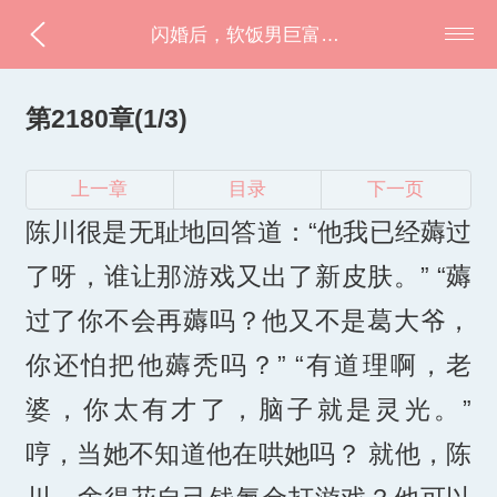
闪婚后，软饭男巨富马甲藏不住了
第2180章(1/3)
上一章
目录
下一页
陈川很是无耻地回答道：“他我已经薅过
了呀，谁让那游戏又出了新皮肤。” “薅
过了你不会再薅吗？他又不是葛大爷，
你还怕把他薅秃吗？” “有道理啊，老
婆，你太有才了，脑子就是灵光。”
哼，当她不知道他在哄她吗？ 就他，陈