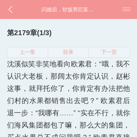
闪婚后，软饭男巨富马甲藏不住了
第2179章(1/3)
上一章
目录
下一页
沈溪似笑非笑地看向欧素君：“哦，我不
认识大老板，那阔太你肯定认识，赵彬
这事，就拜托你了，你肯定有办法把他
们村的水果都销售出去吧？” 欧素君后
退一步：“我哪有……” “实在不行，就你
们海风集团都包了嘛，那么大的集团，