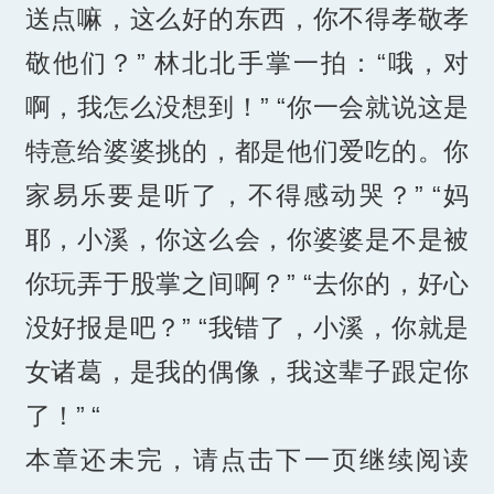
送点嘛，这么好的东西，你不得孝敬孝
敬他们？” 林北北手掌一拍：“哦，对
啊，我怎么没想到！” “你一会就说这是
特意给婆婆挑的，都是他们爱吃的。你
家易乐要是听了，不得感动哭？” “妈
耶，小溪，你这么会，你婆婆是不是被
你玩弄于股掌之间啊？” “去你的，好心
没好报是吧？” “我错了，小溪，你就是
女诸葛，是我的偶像，我这辈子跟定你
了！” “
本章还未完，请点击下一页继续阅读