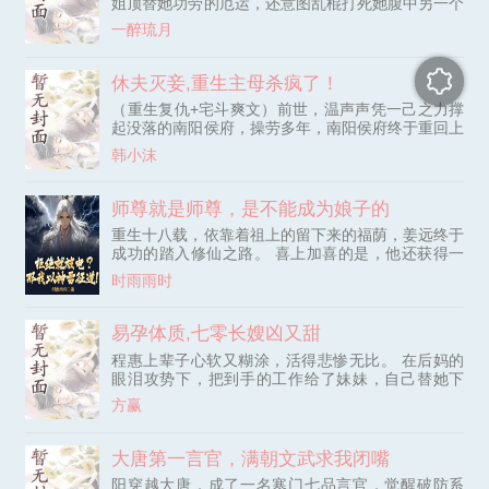
姐顶替她功劳的厄运，还意图乱棍打死她腹中另一个
胎儿，要她成鬼！她誓言——我若回归便是你们的死
一醉琉月
期！五年后，她以鬼医身份携女宝回归，却不料，荣
王五岁的儿子伤重，她入府救治；太后病危，她把太
后从鬼门关拉回；贵妃难产，她刨腹取子；从此一战
休夫灭妾,重生主母杀疯了！
成名，将渣渣们踩在脚下。然而，在她从宫门出来
（重生复仇+宅斗爽文）前世，温声声凭一己之力撑
时，五岁男宝抱着她大腿：“娘亲。”白清灵惊愕：“我
起没落的南阳侯府，操劳多年，南阳侯府终于重回上
不是你娘亲。”男宝：“父王说你
流世家，她却发现，所有人都盼着她死。 原本疼爱
韩小沫
她的丈夫早在外面有孩子，婆婆，哥嫂都知道，唯独
瞒着她，为的就是榨干温家的钱财。 丈夫要迎娶外
室进门，一把火将她烧死。 再睁眼，温声声重生
师尊就是师尊，是不能成为娘子的
了。 回想前世，既然侯府对她不仁，她便将侯府彻
重生十八载，依靠着祖上的留下来的福荫，姜远终于
底推入深渊，让背叛她的人都付出代价。 断侯府财
成功的踏入修仙之路。 喜上加喜的是，他还获得一
路，断渣男仕途，直接与渣男和离。
个“谈恋爱就能够变强”系统。 但是……。 “什么？二
时雨雨时
师姐会因为未来出现的小师弟，疯狂折磨我，让我生
不如死？” “什么？大师姐会因为未来出现的小师弟，
废掉我的修为，让我成为废人？” “什么？师尊会因为
易孕体质,七零长嫂凶又甜
未来出现的小师弟，将我逐出师门，让我自生自
程惠上辈子心软又糊涂，活得悲惨无比。 在后妈的
灭？” “造成这一切的原因，仅仅是小师弟空口白牙的
眼泪攻势下，把到手的工作给了妹妹，自己替她下
污蔑？” 意识到自己进入一个女频修仙文现场的姜
乡。 又在好闺蜜的设计下跟定了婚的男友分手，嫁
远，心中顿时就浮现出一个想法，那就是。 “谈个屁
方赢
给了一个农村兵。 老公又帅又能干，还是个兵王，
的恋爱！溜之大吉才是王道！女人只会影响我拔剑的
可是没有用，他几乎不在家啊！ 剩下公婆险恶，小
速度！” 拒绝系统任务的姜远，自然是受到系统的电
叔子小姑子各个都是作精，搅得她半辈子不得安宁。
大唐第一言官，满朝文武求我闭嘴
击惩罚。 然而作为拥有雷灵根的他惊讶发现，系统
偷她的嫁妆，扔她的孩子，往她炕上塞男人...哪个是
的电击竟然是传说中的本源神雷！ 天道用来劈修士
阳穿越大唐，成了一名寒门七品言官，觉醒破防系