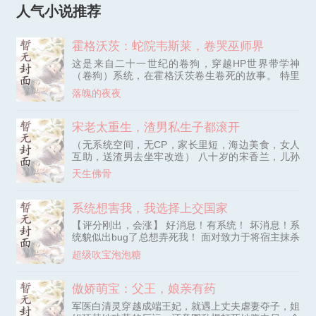
人气小说推荐
霍格沃茨：蛇院韦斯莱，卷哭巫师界
这是来自二十一世纪的卷狗，穿越HP世界带学神
（卷狗）系统，在霍格沃茨卷生卷死的故事。 特里
斯上辈子是一个普通社畜卷狗，擅长内卷。意外身死
落魄的夜夜
之后穿越。 成为了韦斯莱家的小儿子、罗恩的孪生
兄弟——异卵双胞胎 前世缺乏亲情的他，在父母兄
弟的关怀下成长，发自内心认可自己是家庭的一员。
宋老太重生，渣男私生子都滚开
想到家人可能在伏地魔的威胁下遭到伤害，他就危机
（无系统空间，无CP，家长里短，海边美食，女人
感拉满。决心靠自己，改变家人的悲惨经历。 只是
互助，送渣男去坐牢改造） 八十岁的宋香兰，儿孙
韦斯莱家资源有限，限制了特里斯的
满堂，却活成了一个笑话。 她为了丈夫，为了儿
天生佛骨
女，操劳一生，奉献出自己的全部， 没想到临了的
时候，丈夫为了白月光要和她离婚，还逼她净身出
户。 宋香兰来不及愤怒，更诛心的真相被揭开。 原
系统想害我，我选择上交国家
来她疼爱了大半辈子的儿子是丈夫和白月光所生，而
【评分刚出，会涨】 好消息！有系统！ 坏消息！系
被自己厌弃的、已英年早逝的养子才是自己的亲儿
统貌似出bug了总想弄死我！ 面对致力于将宿主抹杀
子。 愤怒之下，她点燃瓦斯，和所有人
的系统，李策做出了‘违背祖宗’的决定。 将系统上交
超级吹宝泡泡糖
国家！ ps：作者只在点子写过，大精品，不太会快
节奏，也不会起名写简介，都是慢热起步，几百订涨
上去的，还请读者多多包涵
傲娇萌宝：父王，娘亲有药
军医白清灵穿越成端王妃，就遇上丈夫虐妻夺子，姐