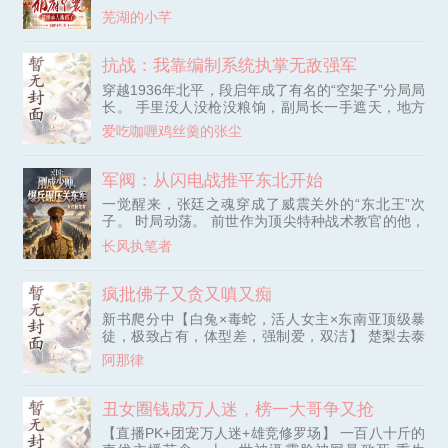
娘。 虽然地位低，但是她很得老夫人的眼缘，专门
芜湖的小芊
负责老夫人和小公子的饮食。 突然间。 主家遭流
放，老夫人临死托孤，她把自己年仅五岁的小孙子塞
进她怀里： “带他活下去…” 梦中，她饿死在流放
抗战：我靠编制系统执掌无敌强军
路，就连小公子也被冻死在荒山。 刘桃儿在这样的
穿越1936年北平，段启年成了有名的“空架子”分局局
噩梦里一次次惊醒，惊醒后竟然意外觉醒了灵泉空
长。 手里没人没枪没粮饷，副局长一手遮天，地方
间。 于是她开始疯狂囤货。 菜市，商超，网购，花
势力横行。 意外激活编制系统，官职越高，能调动
光积蓄买买买。 现代东西有啥就买啥！ 主打一个囤
爱吃咖喱鸡丝羹的张尘
的人手和物资越充足。 他发足饷银收拢人心，整顿
货自由。 穿过去以后。 麻蛋！ 主家果然被抄家，她
辖区治安，打击不法分子。 从守住一条街开始，一
临危受命带小公子逃到乡下躲避抄家流放。 谁知道
步步成为守护一方的坚实力量。 标签：穿越、系
军阀：从闪电战推平东北开始
遇到灾年。 糟糕，两人只有一起逃荒，逃荒路上又
统、民国、热血、成长、守护
遭遇天灾，幸亏她有随身空间。 到了流放地。 主家
一觉醒来，张廷之魂穿成了威震关外的“东北王”次
直接跪下了： 恩人啊，恩人啊，幸亏有你啊！ 刘桃
子。 时局动荡。 前世作为顶尖特种战术教官的他，
儿： 任务完成，我要走了。 结果………
不甘心看着大好河山沦丧。 开局拒绝当纨绔，直接
长风执笔者
在大帅面前立下军令状，拉起一支独立师！组建一只
铁军！ 一步步成为独当一面的领导者。
疯批佛子又贪又嗔又痴
新书爬分中【白兔×毒蛇，活人女主×东南亚顶级暴
徒，极致占有，体型差，强制爱，双洁】 楚梨去泰
兰取亲爹骨灰，到了才发现是被亲爹卖了抵债。 她
阿那律
逃到村庄，被一个年轻英俊、满身刺符的僧人救了。
在僧人身上解了药，一夜荒唐。 她自觉罪孽深重，
却发现这是个妖僧。 昨夜追她的打手已经成了骨
丑女圈钱成万人迷，榜一大哥争又抢
灰。 她完了。 - 宋赞是泰兰地下世界的新王。 父亲
【直播PK+团宠万人迷+雄竞修罗场】 一百八十斤的
死后，为了遵守泰兰孝道，他出家三个月，却在还俗