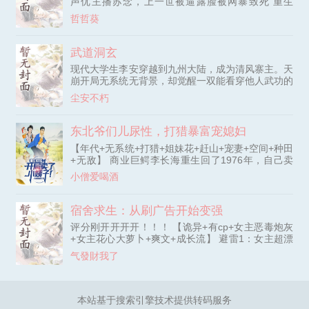
声优主播苏念，上一世被逼露脸被网暴致死 重生
前最后一天破了戒。 “你破
后，她绑定了美颜系统 系统：【圈钱变美哦，亲~】
哲哲葵
苏念：来都来了，那就圈吧 清冷舒缓的声线瞬着网
络传出，质疑频频。 然而摄像头开启的瞬间，全网
惊艳，瞬间顶上热点榜一，路过的狗都情不自禁想进
武道洞玄
来看两眼。 榜单PK，大哥们淡然出手。 工会之争，
现代大学生李安穿越到九州大陆，成为清风寨主。天
大哥们刷到断层榜一！ 一人大战百人团，开播刷到
崩开局无系统无背景，却觉醒一双能看穿他人武功的
下播礼物光效满屏！
神奇眼睛。面对三大王朝争霸、宗门林立、皇室与江
尘安不朽
湖的乱世，他凭借现代智慧与武道天赋，从一介山匪
起步，誓要在这强者为尊的世界闯出一番霸业。
东北爷们儿尿性，打猎暴富宠媳妇
【年代+无系统+打猎+姐妹花+赶山+宠妻+空间+种田
+无敌】 商业巨鳄李长海重生回了1976年，自己卖
掉小姨子，逼得老婆上吊自尽的那一天！ 重活一
小僧爱喝酒
世，他发誓一定要扭转命运，弥补上一世的遗憾，加
倍的补偿老婆孩子！ 为了改变穷困潦倒的生活，李
长海开始进山挖参，顺便搞点儿蝲蛄、雪蛤、野鸡等
宿舍求生：从刷广告开始变强
小动物打打牙祭。 杀野猪，斩恶狼，斗一斗熊瞎
评分刚开开开开！！！ 【诡异+有cp+女主恶毒炮灰
子；围野兔，驯猞猁，熬一熬金脖雕！ 捕獾子，擒
+女主花心大萝卜+爽文+成长流】 避雷1：女主超漂
紫貂，战一战东北虎；追狍子，寻松鼠，护一护梅花
亮，阴暗妒强，一心要当天龙人 避雷2：男主超纯起
鹿！ 驱刺猬，猎麝獐，搏一搏金钱豹；赶田鼠，擒
气發財我了
点龙傲天风，巨强巨黑巨装，巨容易破防。 避雷3：
飞龙，养一养野狐狸！ 当然还有那满山的山货捡到
女主人见人爱，诡见诡爱（少量女嬷）。男主后来还
手软：榛蘑、灵芝、松茸、寒葱、柴胡、嗷嗷叫……
没上位，就天天抓小三。 ========= 诡异公寓降
李长海唯一的目标，就是吃顿热乎饭，眯眼晒暖阳，
临，全民躺平求生 。 在这里，夜晚必须躺在床上睡
本站基于搜索引擎技术提供转码服务
老婆孩子热炕头！