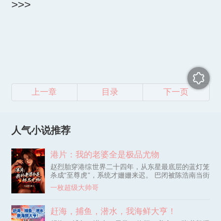
>>>
上一章
目录
下一页
人气小说推荐
港片：我的老婆全是极品尤物
赵烈胎穿港综世界二十四年，从东星最底层的蓝灯笼
杀成“至尊虎”，系统才姗姗来迟。 巴闭被陈浩南当街
追杀，他本只想顺手捞一笔千万酬金，谁知大佬B竟
一枚超级大帅哥
派陈浩南来烧他的仓库，一脚踩进了他的底线。 既
然撕破脸，那就别怪他心狠手辣：铜锣湾揸Fit人一
家被他吃干抹净，连人带地盘一口吞下。 洪兴太子
赶海，捕鱼，潜水，我海鲜大亨！
绑了笑面虎想逼他换人，他反手甩出人形铁球阿海，