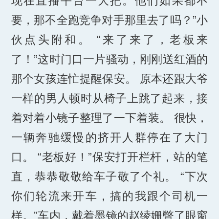
现在直播平台一大把。他们如果都不
要，那不全跑竞争对手那里去了吗？”小
伙点头附和。 “来了来了，老板来
了！”这时门口一片骚动，刚刚送红酒的
那个女孩连忙提醒保安。 原本还跟大爷
一样的男人顿时从椅子上跳了起来，接
着对着小镜子整理了一下着装。 很快，
一辆奔驰缓慢的挤开人群停在了大门
口。 “老板好！”保安打开栏杆，站的笔
直，恭恭敬敬给车子敬了个礼。 “下次
你们轮流来开车，搞的我跟个司机一
样。”车内，戴着墨镜的赵绫姗瞥了眼窗