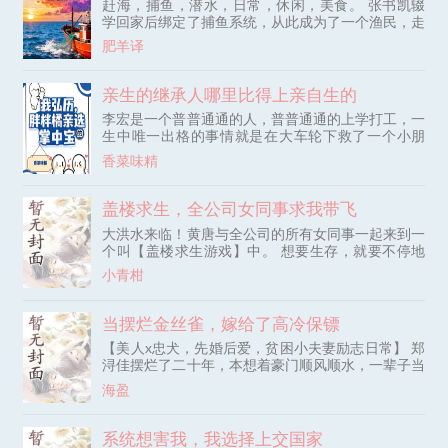
赶海，捕鱼，潜水，日常，休闲，美食。 张书凯辍
直接碾平铜锣湾所有场子，逼得蒋天生咽下哑巴亏坐
学回家后绑定了捕鱼系统，从此成为了一个渔民，走
到谈判桌前。 以此一步步斩
上了发家致富之路。 经过了一段时间的发展后，回
肥羊译
首发现，自己已经成为了全世界第一的海鲜大王。
太平洋，大西洋，印度洋，甚至是北冰洋，全世界遍
布着他的渔场！ 亚洲，非洲，欧洲，美洲，大洋
亲生的继承人哪里比得上亲自生的
洲，甚至是南极洲，海边都流传着关于他的传说！
李宏是一个普普通通的人，普普通通的上学打工，一
顾客：“老板，我要一条五百斤的蓝鳍金枪鱼，这么
生中唯一出格的事情就是在大车轮下救了一个小朋
大的蓝鳍金枪鱼有吗？” 张书凯摇头
友。 结果一转头穿越到了甄嬛传的世界，成了原本
香菜味精
应该被扔在圆明园里，一直无人问津为了助甄嬛回宫
才不是没有额娘的野孩子的四阿哥弘历。 在李宏以
为自己穿越的是正史，还在想着保送就能当最长寿皇
盖楼求生，全公司女同事求我带飞
帝的时候。 渐渐发现这个雍正朝好像有什么地方不
大洪水来临！黄唐与全公司的所有女同事一起来到一
对劲，乌拉那拉家的双生姐妹花，与先皇后颇为相似
个叫【盖楼求生游戏】中。 想要生存，就要不停地
与皇上谈情说爱的女中诸葛。 哦，原来这是甄嬛传
盖楼！ 幸好黄唐觉醒【每日抽卡系统】，天天概念
啊。 原来他就是那个赘婿渣渣龙？！ 【唯一橘宝
小青柑
级神卡抽到手软。 抽中【好运来】：开盲盒欧皇附
+雍正喂饭报送上位+父子亲情+甄嬛传+如懿传+不喜
体！ 抽中【作者有话说】：这个世界由我来制定规
欢摇香菇如懿】
则，我说“丧尸不能咬人”！ 抽中【退！退！退？】：
当摆烂金丝雀，嫁给了高冷保镖
大妈附体，万物皆要退后三步，避我锋芒！ 抽中
【美人x忠犬，先婚后爱，贫困小夫妻励志日常】 郑
【开发者模式】：我看到了这个世界的隐藏规
浔佳摆烂了二十年，本想着豪门顺风顺水，一辈子当
则……… 但让黄唐没想到的是，所有女
个爸妈娇养的金丝雀。 没想到，她是被抱错的假小
海盈
姐。 郑家真正的小姐高傲强势，回来之后，郑浔佳
两回合就败了，还被算计着，和家里新来的保镖滚了
床单。 郑浔佳灰溜溜的离开了豪门，嫁给了冷冰冰
系统想害我，我选择上交国家