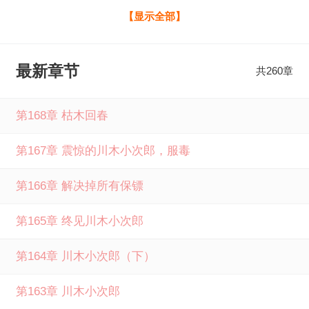
看！！ 谍战：杀神降临，小鬼子害怕极了最新章节全文免费
【显示全部】
阅读由笔下文学提供，如果您喜欢谍战：杀神降临，小鬼子
害怕极了最新章节冰糖葫芦最新章节，请分享给您的好友一
最新章节
共260章
起来笔下文学免费阅读。
第168章 枯木回春
第167章 震惊的川木小次郎，服毒
第166章 解决掉所有保镖
第165章 终见川木小次郎
第164章 川木小次郎（下）
第163章 川木小次郎