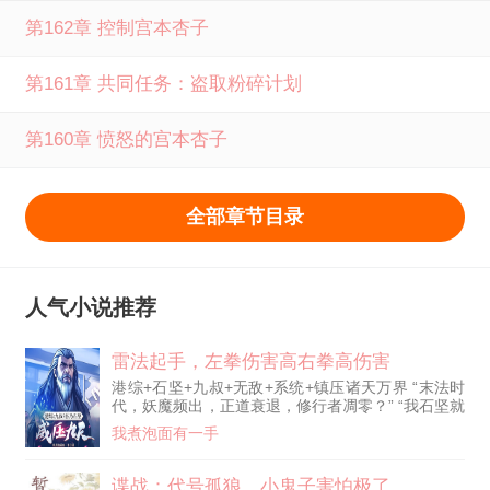
第162章 控制宫本杏子
第161章 共同任务：盗取粉碎计划
第160章 愤怒的宫本杏子
全部章节目录
人气小说推荐
雷法起手，左拳伤害高右拳高伤害
港综+石坚+九叔+无敌+系统+镇压诸天万界 “末法时
代，妖魔频出，正道衰退，修行者凋零？” “我石坚就
是法！我石坚就是道！” “天灵灵，地灵灵，五雷真君
我煮泡面有一手
速显形。” “东方青木化雷精，震木之威破邪冥。” “南
方赤火雷光明，炎雷赫赫焚魔灵。” “西方白金凝雷
影，锐雷利箭斩妖星。” “北方黑水聚雷劲，寒雷滚滚
谍战：代号孤狼，小鬼子害怕极了