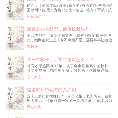
荡鬼庭。” “中央厚土孕雷灵，镇雷稳岳护苍生。” “五
简介：【民国谍战+系统+单女主+有勇有谋+纯爱+家
方五雷聚吾命，掌心凝聚神雷劲。” “五雷天师传吾
国情怀+腹黑+伪装+潜伏+狙击+暗杀+军统+抗
令，天地风火震雷听。” “赵马温康四帅行，闪电娘娘
日……】 主角林川穿越异世界，来到了1940年的龙
助雷霆。” “诛恶惩奸不留情，背信之人遭雷刑。” “力
冰糖葫芦
国上海，此刻正是全国抗日最激烈的时期，前线战场
有千斤拳中生，逆吾者亡顺者宁。” “吾拳一动风云
刀光剑影，血流成河，抗日战士抛头颅，洒热血，守
惊，雷威赫赫鬼神敬。” “除吾法解皆难幸，拳出五雷
护每一寸土地。 而林川穿越后方上海，从一个地痞
新婚老公是阴湿，偷偷撩我好几年
定太平。” 五鬼魔胎屠杀小镇，不死不灭？天雷降
流氓开始，加入军统，成为一名让小鬼子、汉奸闻风
世，劈他个灰飞烟灭！ 黄山村楚人美大开杀戒？天
十八岁那年，宣梨才知道自己是被抱错的真千金 从
丧胆的特工。
雷降世，劈她个灰飞烟灭！ 修道之人化作隐身僵
此，她到宣家过上了爹不疼娘不爱，还要事事让着假
尸？天雷降世，劈他个灰飞烟灭！ 人魔出世吸人脑
千金的窝囊日子 就连手机里，也总是有个变态欺负
杳枝枝
髓？天雷降世，劈他个灰飞烟灭！ “我自双拳平诸天
她，给她发骚扰信息 【宝宝，选我好不好？】 【宝
妖邪，传我茅山道统！”
宝，喜欢你。】 她又是删除又是拉黑，甚至不敢将
此事告知自己的男友，怕他误会 可却在阴差阳错之
我一个校长，听学生建议怎么了？
下听到了男友和一众朋友将她当做小团体群内的笑
林育才穿越回2018年，成了全市最差高中的校长。
料！ 她心灰意冷，不再相信所谓的真心，为了金钱
升学率垫底，招生率垫底，教育局下达最后通牒。
嫁给了一个残废 本以为婚后和守活
再招不到生，立刻关停！ 绝望之际，林育才激活
东北女主
【神级听劝系统】，只要听取学生的建议并完成，就
能获得宝箱奖励！ 为了保住铁饭碗，林育才在操场
设下“校长信箱”，全校画风从此彻底带偏。 差生恶作
赵老驴和杏花村的女人们
剧：“校长，食堂猪食狗都不吃，有种你请五星级大
五十二岁的赵大柱打了一辈子光棍，老无所依，被村
厨来！” 林育才：“安排！” 【叮！奖励神级厨艺光环
里人笑话，还被村霸一次又一次的欺辱。 他本以为
+百万餐饮基金！】
自己这辈子就这样了，却意外获得神秘传承，习得无
风过林海
双医术，从此走上开挂般的人生！ 拿了他的，都得
加倍给他吐出来；欺负他的，都得跪在他面前磕头求