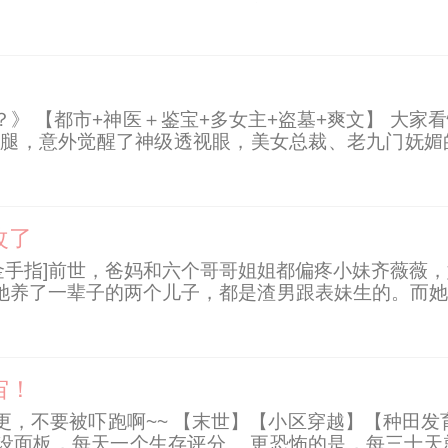
人可能在伏地魔的威胁下遭到伤害，他就危机感拉满。
》 【都市+神医＋鉴宝+多女主+盗墓+爽文】 大
劈腿，意外觉醒了神级透视眼，美女总裁、老九门妩媚
三易之首《连山易》残卷传承，获得医道传承，鉴宝
改了
剧情]+[无金手指]前世，爸妈和六个哥哥姐姐都偏疼小妹
她养了一辈子的两个儿子，都是渣男跟表妹生的。而她
归来，她真改了。谁对她好，加倍回报，谁算计她，狠
宙！
更，不要被吓跑啊~~ 【末世】【小区穿越】【种田发
设面板，每天一个生存评分。 更恐怖的是，每三十天