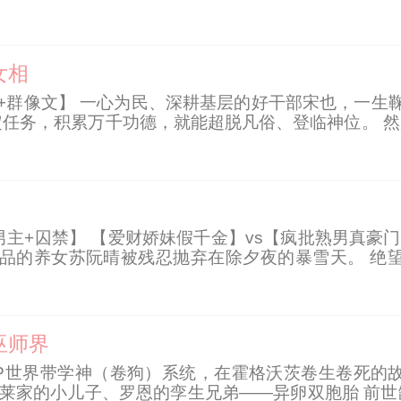
嘟嘴，眨眼，卖萌，“好吧，那就勉为其给你换个下属。
女相
魔+群像文】 一心为民、深耕基层的好干部宋也，一生
指定任务，积累万千功德，就能超脱凡俗、登临神位。 
 就这样，宋也女扮男装，以新县令的身份埋头苦干了
囚禁】 【爱财娇妹假千金】vs【疯批熟男真豪门】 “习惯了
品的养女苏阮晴被残忍抛弃在除夕夜的暴雪天。 绝望
房、钱，要什么给什么，却唯独给不了她光明正大的名分
巫师界
P世界带学神（卷狗）系统，在霍格沃茨卷生卷死的故
斯莱家的小儿子、罗恩的孪生兄弟——异卵双胞胎 前