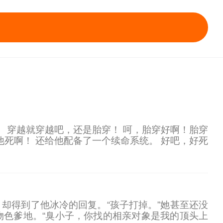
。 穿越就穿越吧，还是胎穿！ 呵，胎穿好啊！胎穿
他死啊！ 还给他配备了一个续命系统。 好吧，好死
及两个待字闺中的姑姑。 家徒四壁谈不上，毕竟有
却得到了他冰冷的回复。“孩子打掉。”她甚至还没
色爹地。“臭小子，你找的相亲对象是我的顶头上