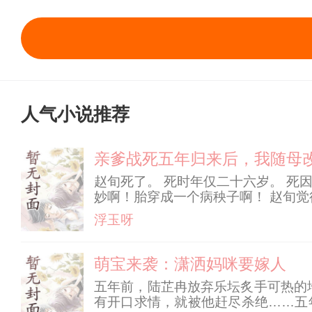
人气小说推荐
亲爹战死五年归来后，我随母
赵旬死了。 死时年仅二十六岁。 死
妙啊！胎穿成一个病秧子啊！ 赵旬觉
不如赖活着，姑且就活活看吧。 …
浮玉呀
一个能干的亲
萌宝来袭：潇洒妈咪要嫁人
五年前，陆芷冉放弃乐坛炙手可热的
有开口求情，就被他赶尽杀绝……五