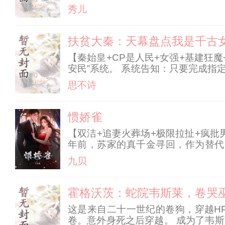
司，妈咪才不要和上司结婚！”儿子
秀儿
着走过来的男人，陆芷冉
扶贫大秦：天幕盘点我是千古
【秦始皇+CP是人民+女强+基建狂
安民”系统。 系统告知：只要完成
沛县。 基层扶贫吗？这她熟啊！ *
思不诗
宋大人时.
惯娇雀
【双洁+追妻火葬场+极限拉扯+疯批男主+
年前，苏家的真千金寻回，作为替代
草，却没想到是下一个深渊。 车、
九贝
霍格沃茨：蛇院韦斯莱，卷哭
这是来自二十一世纪的卷狗，穿越H
卷。意外身死之后穿越。 成为了韦