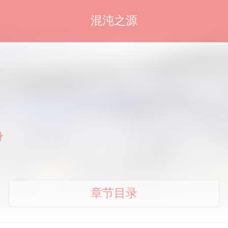
混沌之源
身
章节目录