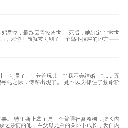
”陆芷冉欣慰点头，儿子果然听话。可当看到儿子牵
鞠躬尽瘁，最终因胃癌离世。 死后，她绑定了“救世
然后，宋也开局就被丢到了一个鸟不拉屎的地方——
三年。 沛县百姓的日子越过越好，就当人人称颂这位
。” “养着玩儿。” “我不会结婚。” ...... 五
寻死之际，傅琛出现了。 她本以为抓住了救命稻
。 傅琛自信的认为，阮晴永远也逃不出他的
事。 特里斯上辈子是一个普通社畜卷狗，擅长内
世缺乏亲情的他，在父母兄弟的关怀下成长，发自内