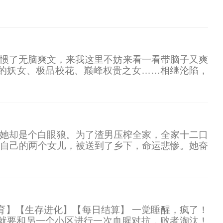
决心靠自己，改变家人的悲惨经历。 只是韦斯莱家
家看惯了无脑爽文，来我这里不妨来看一看带脑子又爽
的妖女、极品校花、巅峰权贵之女……相继沦陷，
神医两不误，可是这却让他卷入到了更大的漩涡之
齐薇薇，她却是个白眼狼。为了渣男压榨全家，全家十二口
自己的两个女儿，被送到了乡下，命运悲惨。她奋
狠回敬！
育】【生存进化】【每日结算】 一觉睡醒，疯了！
就要和另一个小区进行一次血腥对抗，败者淘汰！