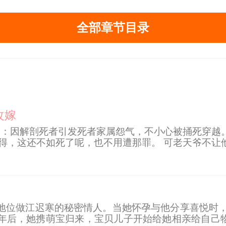
全部章节目录
改嫁
因：因解剖死者引发死者家属怨气，不小心被捅死穿越
得，这还不如死了呢，也不用遭那罪。 可老天爷不让
… 胎穿农家子，亲爹战死沙场，全家只剩寡母和爷奶以
地位做江迟寒的秘密情人。当她怀孕与他分享喜悦时，
年后，她携萌宝归来，宝贝儿子开始给她相亲给自己物