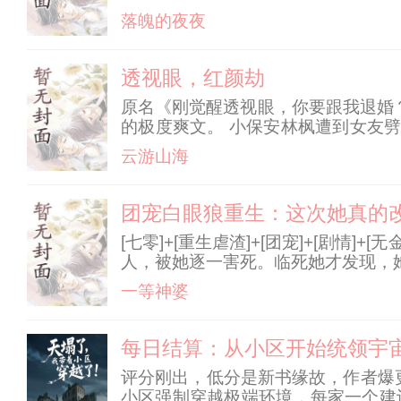
心认可自己是家庭的一员。 想到家
落魄的夜夜
资源有限，限制了特里斯的
透视眼，红颜劫
原名《刚觉醒透视眼，你要跟我退婚？
的极度爽文。 小保安林枫遭到女友
拜倒在了林枫的牛仔裤下。 他获得
云游山海
中。 国宝帮收编、老九门
团宠白眼狼重生：这次她真的
[七零]+[重生虐渣]+[团宠]+[
人，被她逐一害死。临死她才发现，
斗一生，渣男和表妹坐享成果。重生
一等神婆
每日结算：从小区开始统领宇
评分刚出，低分是新书缘故，作者爆
小区强制穿越极端环境，每家一个建