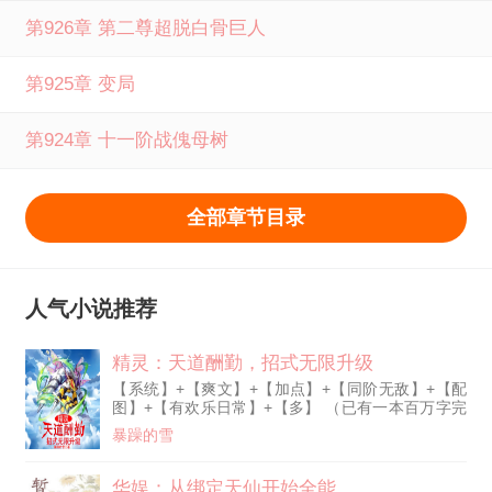
第926章 第二尊超脱白骨巨人
第925章 变局
第924章 十一阶战傀母树
全部章节目录
人气小说推荐
精灵：天道酬勤，招式无限升级
【系统】+【爽文】+【加点】+【同阶无敌】+【配
图】+【有欢乐日常】+【多】 （已有一本百万字完
结精灵文） 牧云穿越到这个有着宝可梦的都市世界
暴躁的雪
十八年后，终于觉醒天道酬勤系统！ 天道酬勤，努
力就变强！ 招式升级？ 特性强化？ 潜力增幅？
【叮！独角虫使用吐丝，熟练度+1！】 【叮！经过
华娱：从绑定天仙开始全能