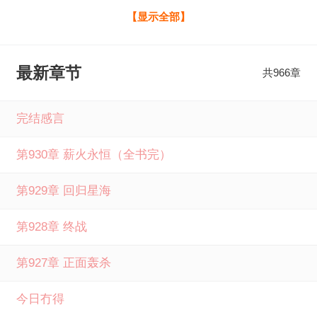
物、基因药剂、外殖装甲、浮陆本源… 遍地可见的稀世珍
【显示全部】
宝。 幽能飞梭、幽能飞艇、幽能飞舰、护卫舰、战列舰、歼
星舰、超维母舰… 层次分明的薪火飞舰。 纵横星海，从薪火
最新章节
共966章
人类文明开始。 全民星海时代全文免费阅读由笔下文学提
供，如果您喜欢全民星海时代山高地迥最新章节，请分享给
完结感言
您的好友一起来笔下文学免费阅读。
第930章 薪火永恒（全书完）
第929章 回归星海
第928章 终战
第927章 正面轰杀
今日冇得