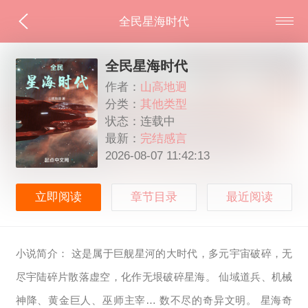
全民星海时代
全民星海时代
作者：
山高地迥
分类：
其他类型
状态：连载中
最新：
完结感言
2026-08-07 11:42:13
立即阅读
章节目录
最近阅读
小说简介： 这是属于巨舰星河的大时代，多元宇宙破碎，无
尽宇陆碎片散落虚空，化作无垠破碎星海。 仙域道兵、机械
神降、黄金巨人、巫师主宰… 数不尽的奇异文明。 星海奇