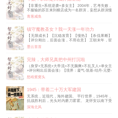
持之以恒的努力，独角虫的技能--吐丝，熟练度突破
【非重生+系统逆袭+多女主】 2004年，艺考失败，
至圆满！】 【吐丝（圆满，0/1000）：所有虫属性
不服输的苏言来到横店成为一名群演，妄想从群演慢
招式威力+10%】 ...... 【叮！经过持之以恒的努力，
慢成长为巨星。 理想很丰满，现实很骨感。 日复一
独角虫的技能--吐丝，熟练度突破圆满层次！当前等
青葱咸鱼
日的扮演尸体、炮灰，让他感觉整个人生都在沉沦。
级：破限+1（0/2000），获得破限点*1！】 ......
直到进入《神雕侠侣》剧组那天，眼前突然弹出一个
【叮！消耗破限点*5，强化大针蜂特性，特性·狙击
画面： 【绑定女神：天仙】 【付出必有回报系统启
镇守魔教圣女？我一天涨一年功力
手→特性·直击要害！】 【直击要害：所有攻击视为
动】 从此，他的娱乐圈生存法则彻底改变： 送一瓶
要害攻击，且要害伤害倍数修改为3倍。】 ......
【无限成长】【沉稳发育】【慢热】【杀伐果断】
水，现金到账，体能增强； 解一次围，技能到手，
【叮！消耗破限点*5，提升大针蜂潜力成功，当前潜
【评分刚出，后面会涨，不用在意】 王朝末年，宦
属性暴涨。 救于危
力：霸主级！】 ...... 【叮！完成任务·从今天开始不
官当权，魔教兴起…… 在这个妖魔乱世当中， 陈然
墨云首首
当人了！获得奖励......】 ...... 忠诚勇猛的大针蜂，自
穿越为了一个手无缚鸡之力的狱卒 好在觉醒了金手
律坚毅的比雕，可爱的冰六尾，阳光的新叶喵，稳健
指【镇狱天书】 【镇守天牢一日，奖励：一年功
的可可多拉，热血好战的胆小虫...... 别名《系统觉醒
力】 【镇守玄冥老魔五十年，奖励：天魔解体大
完辣，大师兄真把中州打沉啦
后，我的大针蜂无敌了》，《我今日的成就，全靠一
法】 【镇守妖族真龙八十年：奖励：不灭龙躯】 陈
点一滴的努力》
（身穿+无系统+大帝流+不无脑爽+不乱叉人+单女主
然本以为自己会苟在天牢，慢慢变强。 可却遭上司
+评分刚出后面会涨）【境界：凝气-筑基-结丹-元婴-
打压，被迫负责看守魔教圣女，稍有
化神-道境-至尊境-圣境-准帝-大帝】 身穿四十年，江
怒啃窝窝头
长生成了落魄峰的大师兄。 师兄师兄，若是师弟师
妹们不听话该怎么办？ 简单，掏心掏肺再挂起来晾
几天就好了。 师兄师兄，若是有外人惦记咱这鸟不
1945：带着二十万大军建国
拉屎的山头该怎么办？ 也简单，山上的那十亩花田
无系统，近现代，海外建国。 平行世界，1945年，
正好每年都需要些上好的花肥。 师兄师兄，那若是
抗战胜利后，光头对内磨刀霍霍。 龙怀安以南下受
有人胆敢算计咱
降的名义，带兵进入安南。 以安南为基业，建立横
深海北风
跨两洋的庞大帝国。