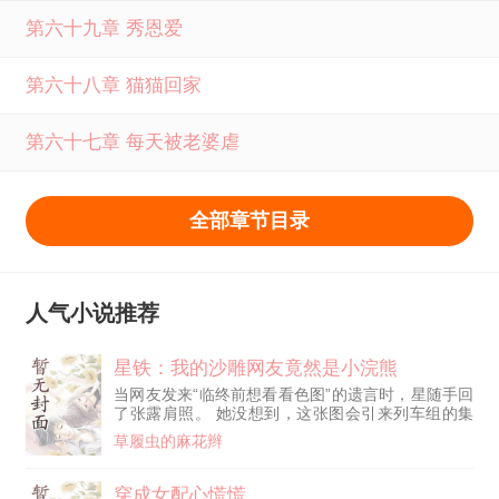
第六十九章 秀恩爱
第六十八章 猫猫回家
第六十七章 每天被老婆虐
全部章节目录
人气小说推荐
星铁：我的沙雕网友竟然是小浣熊
当网友发来“临终前想看看色图”的遗言时，星随手回
了张露肩照。 她没想到，这张图会引来列车组的集
体围观。 而星穹列车上，开拓者不得不在众人那“你
草履虫的麻花辫
网恋对象又来求救了吗”的目光中，一边维护自己的
风评，一边冷静分析各个异世界的生存法则。 “巴比
伦实验室？……你先把对着西琳偷拍的摄像头放
穿成女配心慌慌