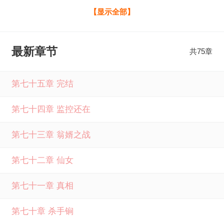
么释放魅力，都得不到美女秘书的一个眼神。 无奈之下，孟
【显示全部】
星乔只好一人饰两角在网上装可怜求同情，最后成为面冷心
软秘书的网上恋人。 没成想，崔秘书因此对现实里的孟星乔
最新章节
共75章
更冷淡了，孟星乔骑虎难下之余只好断了网上的联系，回归
现实后将舔狗人设发挥到极限终于崔秘书为何如此冷淡全文
第七十五章 完结
免费阅读由笔下文学提供，如果您喜欢崔秘书为何如此冷淡
第七十四章 监控还在
虎斑猫最新章节，请分享给您的好友一起来笔下文学免费阅
读。
第七十三章 翁婿之战
第七十二章 仙女
第七十一章 真相
第七十章 杀手锏