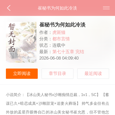
崔秘书为何如此冷淡
崔秘书为何如此冷淡
作者：
虎斑猫
分类：
都市言情
状态：连载中
最新：
第七十五章 完结
2026-06-08 04:09:40
立即阅读
章节目录
最近阅读
小说简介：【冰山美人秘书x沙雕痴情总裁，1v1，SC】 【蓄
谋已久+暗恋成真+沙雕甜宠+追妻火葬场】 帅气多金但有点
外放的孟星乔眼馋自己的冰山美女秘书崔允恩，但不管他怎