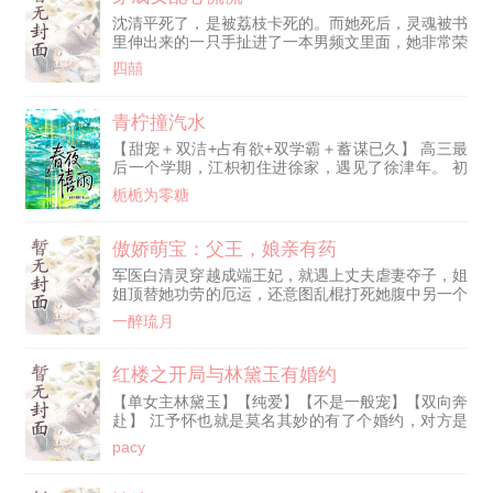
下！” “太卜大人的弑师宿命？别急，你先将她追到手
沈清平死了，是被荔枝卡死的。而她死后，灵魂被书
再说。”青雀如是说道。 “什么？圣城奥赫玛！？你看
里伸出来的一只手扯进了一本男频文里面，她非常荣
到你身后那只智械了吗？
幸的成为了书里的女配之一，还是跟主角后宫唱反
四囍
调，注定要被弄死的恶毒女配。看着铜镜里风情妩媚
的妖艳贱货脸，她表示很丧，非常丧。云修发现沈清
平变了，从以折磨人为乐的蛇蝎美人，变成了良家小
青柠撞汽水
怂包，还是伸手一戳就能掉泪的小哭包。
【甜宠＋双洁+占有欲+双学霸＋蓄谋已久】 高三最
后一个学期，江枳初住进徐家，遇见了徐津年。 初
次见面，少年眉眼间尽是疏离，冷声和她划界线，定
栀栀为零糖
下两点要求。 所有人都以为，这两人私下绝对毫无
交集。 江枳初也以为，自己和徐津年就像交叉线，
不同方向而来，在某个节点短暂相遇，日后只会渐行
傲娇萌宝：父王，娘亲有药
渐远，再无交集。 然而，后来—— “我要你。”徐津
军医白清灵穿越成端王妃，就遇上丈夫虐妻夺子，姐
年步步紧逼，“江枳初，拿你自己赔我。” “既然答应
姐顶替她功劳的厄运，还意图乱棍打死她腹中另一个
了，可不能反悔。别人恋爱期间做的事，我们也要
胎儿，要她成鬼！她誓言——我若回归便是你们的死
有。” … 聚会上，有人当众向江枳初告白。 江枳初
一醉琉月
期！五年后，她以鬼医身份携女宝回归，却不料，荣
愣住之际，众目睽睽下，徐津年偏头吻在她嘴角，轻
王五岁的儿子伤重，她入府救治；太后病危，她把太
笑低语：“不拒绝吗，我的女朋友。” 众人一脸震惊。
后从鬼门关拉回；贵妃难产，她刨腹取子；从此一战
红楼之开局与林黛玉有婚约
… 徐津年：“宝宝，喜欢我好不好。我的人，我的
成名，将渣渣们踩在脚下。然而，在她从宫门出来
钱，我的一切都是你的。” 这段关系开始，他就没想
【单女主林黛玉】【纯爱】【不是一般宠】【双向奔
时，五岁男宝抱着她大腿：“娘亲。”白清灵惊愕：“我
过要结束。 【是徐津年让江枳初知道，有的爱是“润
赴】 江予怀也就是莫名其妙的有了个婚约，对方是
不是你娘亲。”男宝：“父王说你
物细无声”，爱在灵魂生根。】 【早在多年以前，原
个特别小的小姑娘。 他也就是莫名其妙的陷了进
pacy
来我们曾见过】 【这是一个“念念不忘，终有回响”的
去。 小姑娘长大了，成了大姑娘。 你若要离开，我
故事。】
十里红妆，送你出嫁。 你若留下来。 江予怀从来没