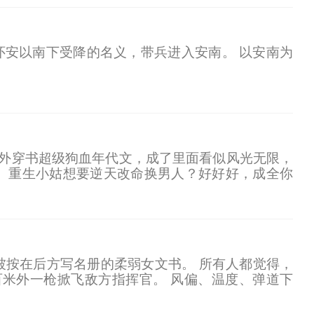
龙怀安以南下受降的名义，带兵进入安南。 以安南为
，意外穿书超级狗血年代文，成了里面看似风光无限，
。重生小姑想要逆天改命换男人？好好好，成全你
，她有灵泉，她有前世经验，她有花不完的钱。本
被按在后方写名册的柔弱女文书。 所有人都觉得，
米外一枪掀飞敌方指挥官。 风偏、温度、弹道下
 她把柔弱护士训成战地观察手，把饱受压迫的农妇