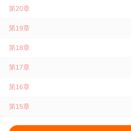
第20章
第19章
第18章
第17章
第16章
第15章