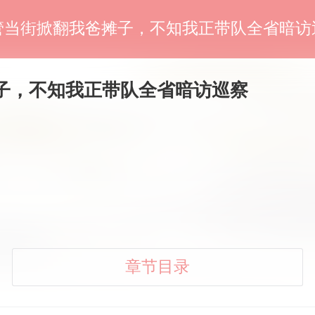
管当街掀翻我爸摊子，不知我正带队全省暗访
子，不知我正带队全省暗访巡察
章节目录