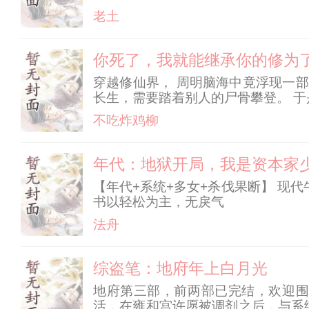
汗颉力吐血破防！ 收获大量的破防
老土
过，骂又骂不过，偏偏还有李世民
你死了，我就能继承你的修为
穿越修仙界， 周明脑海中竟浮现一部
长生，需要踏着别人的尸骨攀登。 
不吃炸鸡柳
年代：地狱开局，我是资本家
【年代+系统+多女+杀伐果断】 现代
书以轻松为主，无戾气
法舟
综盗笔：地府年上白月光
地府第三部，前两部已完结，欢迎围
活，在雍和宫许愿被调剂之后，与系