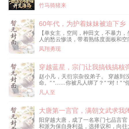
不可能，这军婚她随定了！ 司笙怀
竹马骑猪来
岛的苦，
60年代，为护着妹妹被迫下乡
【单女主，空间，种田文，不暴力，
人的愁云惨淡，带着熟练度面板和空间
[普通健康成年人，10点。】 精神
凤翔勇现
师入门，
穿越蓝星，宗门让我搞钱搞核
赵小凡，天衍宗杂役弟子。 穿越到
命。” “……你被凡人绑了？” “对
当他把步枪传回去，战堂长老一巴掌
凡人至
降
大唐第一言官，满朝文武求我
阳穿越大唐，成了一名寒门七品言官
和派为保自身利益，选择议和，向往