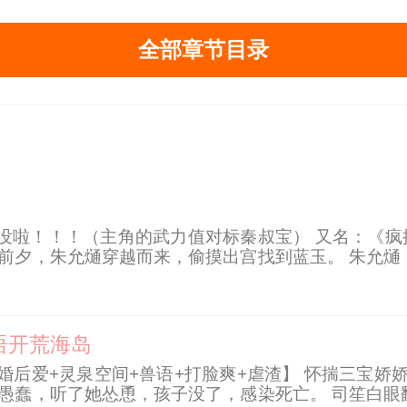
全部章节目录
没啦！！！（主角的武力值对标秦叔宝） 又名：《疯
案前夕，朱允熥穿越而来，偷摸出宫找到蓝玉。 朱允熥
忠个屁，老登说杀你全家就杀你全家！ 蓝玉：外甥孙
八百！
语开荒海岛
先婚后爱+灵泉空间+兽语+打脸爽+虐渣】 怀揣三宝
主愚蠢，听了她怂恿，孩子没了，感染死亡。 司笙白眼