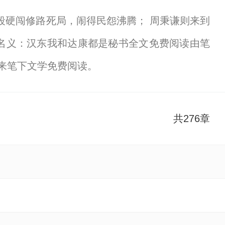
手段硬闯修路死局，闹得民怨沸腾； 周秉谦则来到
名义：汉东我和达康都是秘书全文免费阅读由笔
来笔下文学免费阅读。
共276章