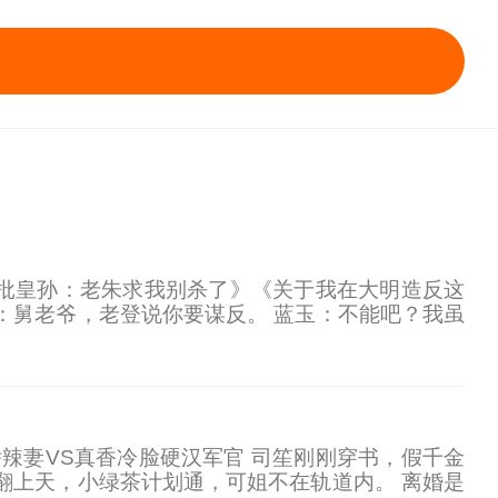
批皇孙：老朱求我别杀了》《关于我在大明造反这
：舅老爷，老登说你要谋反。 蓝玉：不能吧？我虽
，那可咋办啊？ 朱允熥：你有多少人马？ 蓝玉：京
娇娇辣妻VS真香冷脸硬汉军官 司笙刚刚穿书，假千金
翻上天，小绿茶计划通，可姐不在轨道内。 离婚是