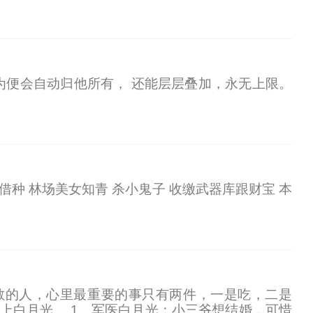
世家，下到纨绔子弟，对江阳又恨又怕，打又打不
修为便会自动归他所有， 还能层层叠加，永无上限。
借种 林场美女知青 杀小鬼子 收缴武器库跟财宝 本
散的人，心里最重要的事只有两件，一是吃，二是
上白月光。 1、军医白月光：小三爷想结婚，可惜