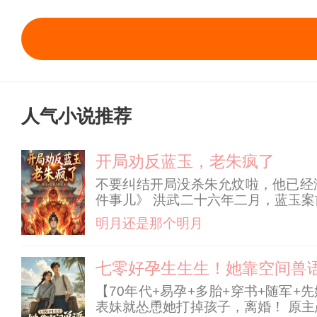
人气小说推荐
开局劝反蓝玉，老朱疯了
不要纠结开局没杀朱允炆啦，他已经
件事儿》 洪武二十六年二月，蓝玉
然混蛋，但我忠心耿耿啊！ 朱允熥：
明月还是那个明月
城里只有八百心腹。 朱允熥：八百就
七零好孕生生生！她靠空间兽
【70年代+易孕+多胎+穿书+随军+
表妹就怂恿她打掉孩子，离婚！ 原