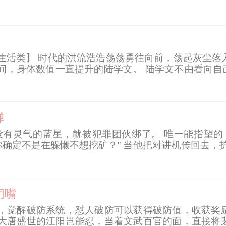
揣三宝，抱紧男主大腿进岛。 贫困海岛上来了个娇娇小
生活类】 时代的洪流浩浩荡荡勇往向前，荡起灰尘落
，身体数值一直提升的陆学文。 陆学文不由看向自己的
力；50点【普通健康成年人，10点】 武学；太极庄完
弹
没有灵气的蓝星，就被犯罪团伙绑了。 唯一能指望的
！” “你确定不是在躲懒不想挖矿？” 当他把对讲机传回
拍碎了桌子：“这玩意儿，练气后期也能用它压制筑基？
闭嘴
，觉醒破防系统，怼人破防可以获得破防值，收获奖励
大唐盛世的江阳岂能忍，当着文武百官的面，直接将裴