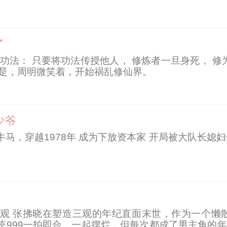
值，江阳个人武力值爆表，堪比西楚霸王，上到权贵
了
功法： 只要将功法传授他人， 修炼者一旦身死， 
于是，周明微笑着，开始祸乱修仙界。
少爷
牛马，穿越1978年 成为下放资本家 开局被大队长媳妇
观 张拂晓在塑造三观的年纪直面末世，作为一个懒
统999一拍即合，一起摆烂，但每次都成了男主角的年