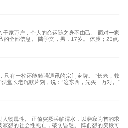
姐。 刚开始，裴霆骁以为他的小妻子肯定吃不了海
入千家万户，个人的命运随之身不由己。 面对一家
全部信息。 陆学文，男，17岁。 体质；25点,
美。太极拳精通，拳8式精通，暗器精通。 技能；厨
，只有一枚还能勉强通讯的宗门令牌。 “长老，救
去，护法堂长老沉默片刻，说：“这东西，先买一万对。”
” 当宗主沈若水亲自传讯，问出那句如果我们举宗
人物属性。 正值突厥兵临渭水，以裴寂为首的求
寂怼的社会性死亡，破防昏迷。 阵前怼的突厥可