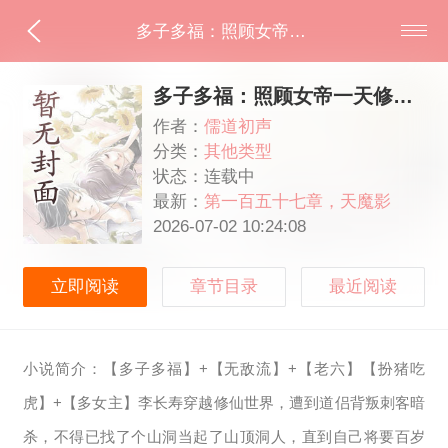
多子多福：照顾女帝一天修为涨一万
多子多福：照顾女帝一天修为涨一万
作者：
儒道初声
分类：
其他类型
状态：连载中
最新：
第一百五十七章，天魔影
魅！
2026-07-02 10:24:08
立即阅读
章节目录
最近阅读
小说简介：【多子多福】+【无敌流】+【老六】【扮猪吃
虎】+【多女主】李长寿穿越修仙世界，遭到道侣背叛刺客暗
杀，不得已找了个山洞当起了山顶洞人，直到自己将要百岁