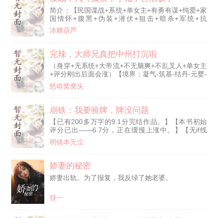
简介：【民国谍战+系统+单女主+有勇有谋+纯爱+家
国情怀+腹黑+伪装+潜伏+狙击+暗杀+军统+抗
日……】 主角林川穿越异世界，来到了1940年的龙
冰糖葫芦
国上海，此刻正是全国抗日最激烈的时期，前线战场
刀光剑影，血流成河，抗日战士抛头颅，洒热血，守
护每一寸土地。 而林川穿越后方上海，从一个地痞
完辣，大师兄真把中州打沉啦
流氓开始，加入军统，成为一名让小鬼子、汉奸闻风
（身穿+无系统+大帝流+不无脑爽+不乱叉人+单女主
丧胆的特工。
+评分刚出后面会涨）【境界：凝气-筑基-结丹-元婴-
化神-道境-至尊境-圣境-准帝-大帝】 身穿四十年，江
怒啃窝窝头
长生成了落魄峰的大师兄。 师兄师兄，若是师弟师
妹们不听话该怎么办？ 简单，掏心掏肺再挂起来晾
几天就好了。 师兄师兄，若是有外人惦记咱这鸟不
崩铁：我要验牌，牌没问题
拉屎的山头该怎么办？ 也简单，山上的那十亩花田
【已有200多万字的9.1分完结作品。】【本书初始
正好每年都需要些上好的花肥。 师兄师兄，那若是
评分已出——6.7分，正在缓慢上涨中。】【无if线
有人胆敢算计咱
cp】 【会变身男、女角色，建议这种剧情的请划
明镜本无尘
开。】 秦随安穿越到崩铁的世界，发现每个人的头
顶上都有无数张流光奕奕的卡牌——那昭示着各种if
线或同位体的角色命运。 他愿称其为：天阶斗技·鬼
娇妻的秘密
上身。 毕竟想要获得卡牌的力量简简单单，可想要
娇妻出轨。为了报复，我反绿了她老婆。
他们降临还要满足他们的愿望。 秦随安：谁TMD能
够告诉我，为什么我
犽一