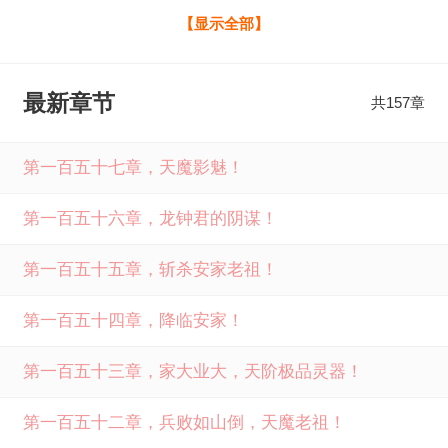
之时，鼻腔中闻到一股幽香，一名仙女从天而降。“这是中淫
【显示全部】
毒了？”正当李长寿一脸懵的时候，耳边响起了机械音，眼前
多出了三天逆选项，挥刀自宫让她痛失良鸡、让妖兽给她解
最新章节
共157章
毒、这两个选项看的李长寿倒吸了口凉气，好在系统有点良
心，主动献身为她解毒，开启多子多福系统，多子多福：照
第一百五十七章，天魔影魅！
顾女帝一天修为涨一万全文免费阅读由笔下文学提供，如果
第一百五十六章，龙钟君的阴谋！
您喜欢多子多福：照顾女帝一天修为涨一万儒道初声最新章
节，请分享给您的好友一起来笔下文学免费阅读。
第一百五十五章，斩杀安家老祖！
第一百五十四章，降临安家！
第一百五十三章，家大业大，天阶极品灵器！
第一百五十二章，兵败如山倒，天魔老祖！