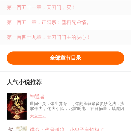
第一百五十一章，天刀门，灭！
第一百五十章，正阳宗：塑料兄弟情。
第一百四十九章，天刀门门主的决心！
全部章节目录
人气小说推荐
神通者
世间生灵，体生异骨，可铭刻承载诸多灵妙之法，执
掌伟力，化火引风，叱雷吒电，吞日摘星，镇魔囚
神。 此为，神通骨。 身具骨者，谓之...神通者。
天蚕土豆
谍战：代号孤狼，小鬼子害怕极了