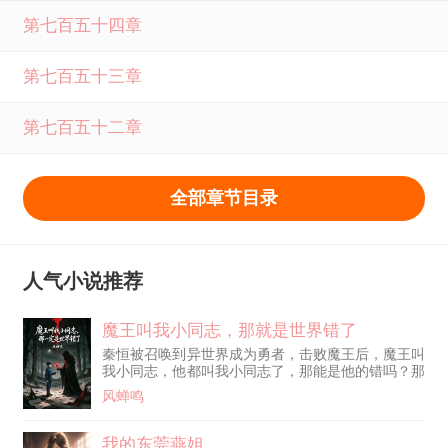
第七百五十四章
第七百五十三章
第七百五十二章
全部章节目录
人气小说推荐
魔王叫我小同志，那就是世界错了
秦恒被召唤到异世界成为勇者，击败魔王后，魔王叫
我小同志，他都叫我小同志了，那能是他的错吗？那
一定是世界的错！ PS:本书单或者无女主。
风蝉鸣
我的东莞燕姐