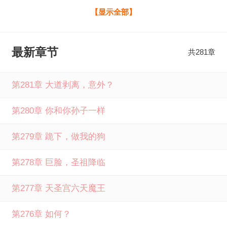
结束，黄金大世降临，江昊穿越来到荒古初期，开局就准备
【显示全部】
渡大帝劫，成为荒古第一帝，开启天帝历！ 从此横推诸天，
独断万古。 常驻世间几十万年，禁区至尊们崩溃了，“这家伙
最新章节
共281章
怎么还在啊！”开局证道成帝，禁区至尊崩溃了全文免费阅读
由笔下文学提供，如果您喜欢开局证道成帝，禁区至尊崩溃
第281章 大道剥离，意外？
了耍帅的二哈最新章节，请分享给您的好友一起来笔下文学
第280章 你和你孙子一样
免费阅读。
第279章 跪下，做我的狗
第278章 巨脸，圣祖降临
第277章 天圣宫六天魔王
第276章 如何？