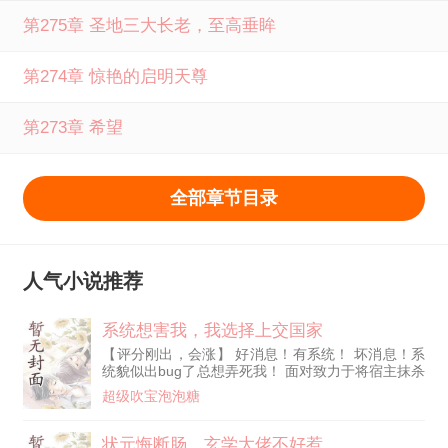
第275章 圣地三大长老，至高垂眸
第274章 惊艳的启明天尊
第273章 希望
全部章节目录
人气小说推荐
系统想害我，我选择上交国家
【评分刚出，会涨】 好消息！有系统！ 坏消息！系
统貌似出bug了总想弄死我！ 面对致力于将宿主抹杀
的系统，李策做出了‘违背祖宗’的决定。 将系统上交
超级吹宝泡泡糖
国家！ ps：作者只在点子写过，大精品，不太会快
节奏，也不会起名写简介，都是慢热起步，几百订涨
上去的，还请读者多多包涵
状元悔断肠，玄学大佬不好惹