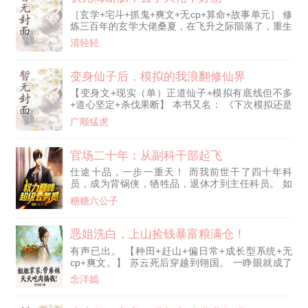
［玄学+宅斗+抓鬼+爽文+无cp+算命+故事单元］ 修
炼三百年的玄学大佬桑夏，在飞升之际陨落了，重生
到了一百年以后。 成为了被新科状元抛弃的糟糠之
清轻轻
妻。 这还不够惨，她还是被自己的亲祖母抛弃的太
傅府真千金。 桑夏都怀疑，天道是嫉妒她的天赋，
才让她重生到这个可怜虫身上。 人人都想看她笑
变身仙子后，模拟的我浪翻修仙界
话，偏生她是最争气的那个。 风水测算，捉鬼画
【变身文+现实（单）正道仙子+模拟有底线但不多
符…… 短短时间内，她便成为了京中人人敬畏的玄
+道心坚定+杀伐果断】 本书又名： 《下次模拟还是
学大佬。 百姓敬畏的监正大人
好女孩》 《想要人前显圣的我，只能苦一苦模拟的
广顺猛虎
自己了》
官场二十年：从副科干部起飞
仕途十品，一步一重天！ 而我前世干了四十年科
员，成为背锅侠，牺牲品，退休才到主任科员。 如
今重活一世，必须扶摇直上九重天！ 如今重活一
糖糖六公子
世，必须跟上经济浪潮的步伐！ 如今重活一世，必
须为老百姓做点实事！
恶姐洗白，上山捡钱暴富粮满仓！
有声已出。 【种田+赶山+偏日常+成长型系统+无
cp+爽文。】 苏云死后穿越到翎国。 一睁眼就成了
村里的极品祸害。 偷鸡摸狗，还把弟妹卖了换粮
念洋嫣
食。 一村子的人围着家门口讨债，还扬言，若是不
还钱就要把她赶出村去。 爹死了，娘病了，大哥大