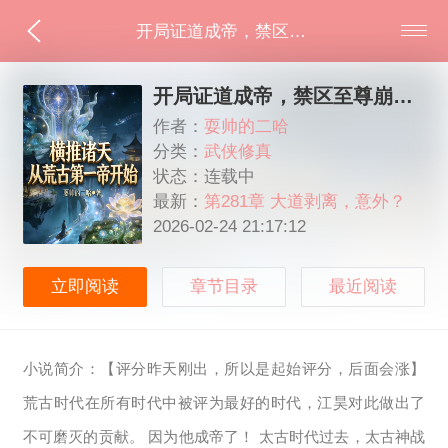
开局证道成帝，禁区至尊崩溃了
开局证道成帝，禁区至尊崩溃了
作者：
耍帅的二哈
分类：
武侠修真
状态：连载中
最新：
第281章 大道剥离，意外？
2026-02-24 21:17:12
立即阅读
章节目录
最近阅读
小说简介：【评分昨天刚出，所以是起始评分，后面会涨】
荒古时代在所有时代中被评为最好的时代，江昊对此做出了
不可磨灭的贡献。 因为他成帝了！ 太古时代过去，太古神战