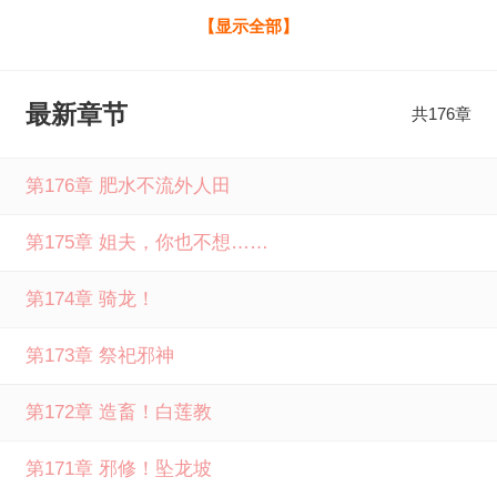
饭，最后还是接盘了洞庭龙女，借此获得了长生的柳毅。 这
【显示全部】
一次，柳毅决定少走弯路，一开始就截胡成为乘龙快婿，吃
上龙女的软饭，走上长生之路。 ………… “夫君，你要神职
最新章节
共176章
不要？这有份不错的神职很适合你，成神后你就能借此修炼
和长生了！” “夫君，我职责繁忙照顾不周，便收了些侍女，
第176章 肥水不流外人田
聂小倩、辛十四娘、婴宁、花姑子……她们你就先将就着用
第175章 姐夫，你也不想……
着，不够我再找。” “夫君，我将龙宫的宝物都搬过来了，你
看哪些用得上，如此咱便能快速修行了！” “夫君，父王老
第174章 骑龙！
迈，精力不济，你应该帮忙多分担，要不我们干脆入主龙宫
第173章 祭祀邪神
吧？” 被投喂得躺着就变强的柳毅，只想说一句，龙女这软
饭，真香！聊斋：开局龙骑士，软饭真香全文免费阅读由笔
第172章 造畜！白莲教
下文学提供，如果您喜欢聊斋：开局龙骑士，软饭真香苦瓜
第171章 邪修！坠龙坡
的苦最新章节，请分享给您的好友一起来笔下文学免费阅