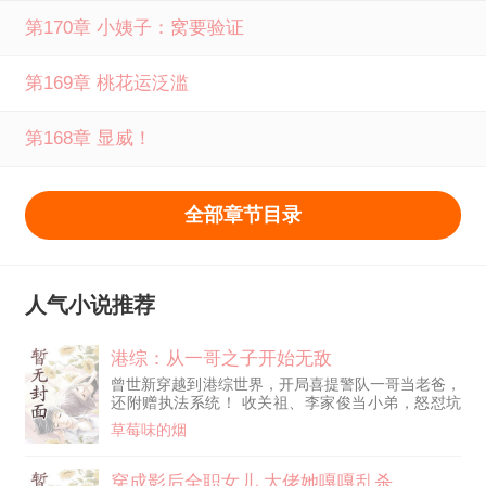
读。
第170章 小姨子：窝要验证
第169章 桃花运泛滥
第168章 显威！
全部章节目录
人气小说推荐
港综：从一哥之子开始无敌
曾世新穿越到港综世界，开局喜提警队一哥当老爸，
还附赠执法系统！ 收关祖、李家俊当小弟，怒怼坑
卧底的黄志诚，PTU 上任就用点三八硬刚 AK，一战
草莓味的烟
封神。 黑白两道通吃，金融股市乱杀，三大贼王一
起上门送功劳。 背靠老爸好乘凉，有系统我更强，
在港岛横着走，无敌就是这么简单！
穿成影后全职女儿,大佬她嘎嘎乱杀