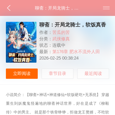
聊斋：开局龙骑士，软饭真香
聊斋：开局龙骑士，软饭真香
作者：
苦瓜的苦
分类：
武侠修真
状态：连载中
最新：
第176章 肥水不流外人田
2026-02-25 00:38:24
立即阅读
章节目录
最近阅读
小说简介：【聊斋+神话+神道修仙+软饭硬吃+无系统】 穿越
重生到妖魔鬼怪遍地的聊斋神话世界，好在是成了《柳毅
传》中的男主。 就是那个铁骨铮铮，拒做龙王赘婿，不吃软