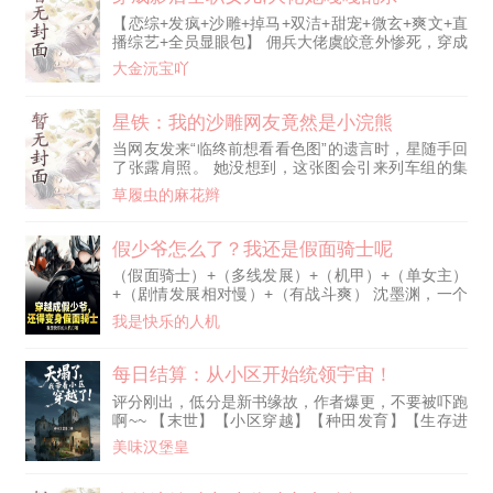
【恋综+发疯+沙雕+掉马+双洁+甜宠+微玄+爽文+直
播综艺+全员显眼包】 佣兵大佬虞皎意外惨死，穿成
爽文炮灰影后的恋爱脑女儿，为男主逃婚发疯当替
大金沅宝吖
身，一碗白粥喝出牛马滋味。 一朝剧情解锁，虞皎
闪婚大反派祁宴九，黑卡随便刷，老公不回家，无痛
喜当妈，奖金百万八，这泼天的富贵儿，她接住了！
星铁：我的沙雕网友竟然是小浣熊
只是反派老公他不是“单身”，十七岁大娃叛逆到跟狗
当网友发来“临终前想看看色图”的遗言时，星随手回
打架，四岁龙凤二娃三娃作精到找猫碰瓷。反派老公
了张露肩照。 她没想到，这张图会引来列车组的集
手捏佛珠，嘴毒心狠，一
体围观。 而星穹列车上，开拓者不得不在众人那“你
草履虫的麻花辫
网恋对象又来求救了吗”的目光中，一边维护自己的
风评，一边冷静分析各个异世界的生存法则。 “巴比
伦实验室？……你先把对着西琳偷拍的摄像头放
假少爷怎么了？我还是假面骑士呢
下！” “太卜大人的弑师宿命？别急，你先将她追到手
（假面骑士）+（多线发展）+（机甲）+（单女主）
再说。”青雀如是说道。 “什么？圣城奥赫玛！？你看
+（剧情发展相对慢）+（有战斗爽） 沈墨渊，一个
到你身后那只智械了吗？
只想当咸鱼的美少年，一觉醒来发现自己失去了所有
我是快乐的人机
记忆，不过好在还有一个听话的“小弟”，不过后面小
弟被军方人带走了，而自己成了豪门沈家的养子。本
以为拿的是《豪门宫斗剧》的狗血剧本，每天给总裁
每日结算：从小区开始统领宇宙！
大姐干苦力，给顶流二姐写歌，给神医三姐试药，小
评分刚出，低分是新书缘故，作者爆更，不要被吓跑
日子美滋滋。 直到某天，城市中央裂开里世界大
啊~~ 【末世】【小区穿越】【种田发育】【生存进
门，怪物降临。全世界靠异能机甲打怪，而沈墨渊看
化】【每日结算】 一觉睡醒，疯了！ 小区强制穿越
着腰间的迷失驱动器和26支T2记忆体陷入沉思——
美味汉堡皇
极端环境，每家一个建设面板，每天一个生存评分。
系统：“你TM从哪变出来的？” 更刺激的是，那个被
更恐怖的是，每三十天就要和另一个小区进行一次血
异魔抓走十年的真少爷林枫突然回归！本以为要上演