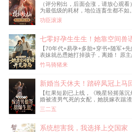
（评分刚出，后面会涨，请放心观看
为最低级的耗材，地位连畜生都不如。
主】 【成功继承15年间所有记忆
功臣滚滚
【成功继承筑基法术冰魄剑诀一本】 【
面前时，仅用一根手指，便将妖女镇压。
力，请移步正文）
七零好孕生生生！她靠空间兽
【70年代+易孕+多胎+穿书+随军+
表妹就怂恿她打掉孩子，离婚！ 原
不可能，这军婚她随定了！ 司笙怀
竹马骑猪来
岛的苦，
新婚当天休夫！踏碎凤冠上马
【红果短剧已上线，《晚星轻摇落沉舟
婚被渣男气死的女配，她脱嫁衣踹渣
里，她揪着傻夫君耳朵冷笑：“乞丐
三二五
每天装憨装傻哭唧唧要亲亲要抱抱，
系统想害我，我选择上交国家