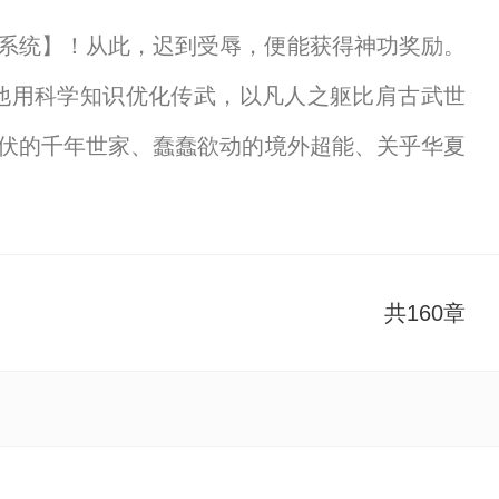
系统】！从此，迟到受辱，便能获得神功奖励。
他用科学知识优化传武，以凡人之躯比肩古武世
蛰伏的千年世家、蠢蠢欲动的境外超能、关乎华夏
钟，武道开龙门守中不屈最新章节，请分享给您
共160章