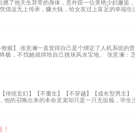
点燃了他天生异常的身体，意外跟一位美艳少妇邂逅，
着凭借这无上传承，赚大钱，给女友过上富足的幸福生
从此，肆意快活。 至此，他的人生机遇也彻底改变，
剧情+救赎】 张意澜一直觉得自己是个绑定了人机系统
终极，不找她就得给自己挑块风水宝地。 张意澜：乏
……等到主线被张意澜一路火花带闪电地碾过去时，事
】【传统玄幻】【不重生】【不穿越】【成长型男主】
，他的召唤出来的本命灵宠却只是一只无垢狐，毕生没
的灵宠，只有垃圾的灵主，总有一天，他会带着他的无
强！