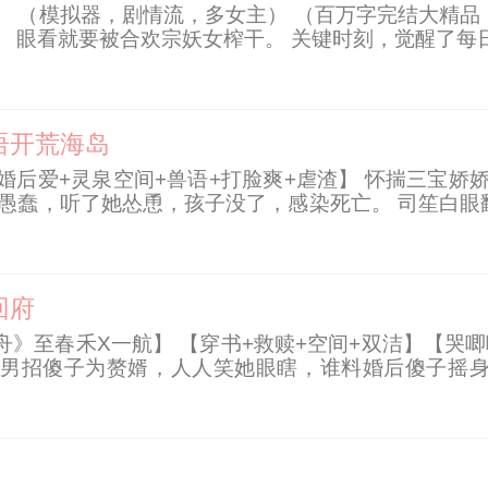
） （模拟器，剧情流，多女主） （百万字完结大精品
 眼看就要被合欢宗妖女榨干。 关键时刻，觉醒了每
】 【成功继承炼气九层修为】 【成功继承所有功法、
成功继承聚气丹10瓶】 【成功继承下品灵石7块】 
 妖女张嘴欲言。 却被陈凡捂住了嘴巴。 陈凡：“憋说话
语开荒海岛
先婚后爱+灵泉空间+兽语+打脸爽+虐渣】 怀揣三宝
主愚蠢，听了她怂恿，孩子没了，感染死亡。 司笙白眼
揣三宝，抱紧男主大腿进岛。 贫困海岛上来了个娇娇小
回府
》至春禾X一航】 【穿书+救赎+空间+双洁】【哭
男招傻子为赘婿，人人笑她眼瞎，谁料婚后傻子摇身
变王爷无妨，可你若是从傻子变成了正常人，那你死定了
他真的好为难啊！看来，是时候骗她生个萌宝了……