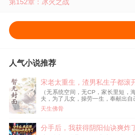
第152章：冰火之战
人气小说推荐
宋老太重生，渣男私生子都滚
（无系统空间，无CP，家长里短，
夫，为了儿女，操劳一生，奉献出自
诛心的真相被揭开。 原来她疼爱了
天生佛骨
下，她点燃瓦斯，和所有人
分手后，我获得阴阳仙诀爽炸