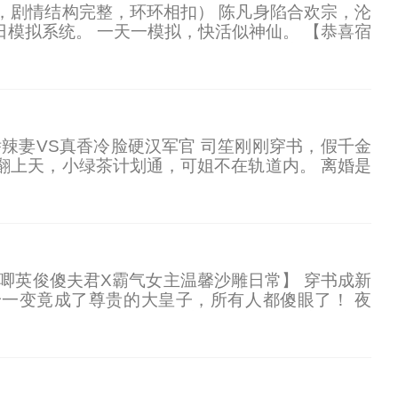
，剧情结构完整，环环相扣） 陈凡身陷合欢宗，沦
日模拟系统。 一天一模拟，快活似神仙。 【恭喜宿
法术修炼进度】 【成功继承筑基功法冰心诀一本】
【成功继承黄金100两】 …… 当陈凡真正走到妖女
，助我修行！” 妖女：“w(Д)w” …… （简介无
娇娇辣妻VS真香冷脸硬汉军官 司笙刚刚穿书，假千金
翻上天，小绿茶计划通，可姐不在轨道内。 离婚是
姐。 刚开始，裴霆骁以为他的小妻子肯定吃不了海
唧唧英俊傻夫君X霸气女主温馨沙雕日常】 穿书成新
一变竟成了尊贵的大皇子，所有人都傻眼了！ 夜
！” 已恢复正常的傻夫君心想，要他这朵高岭之花