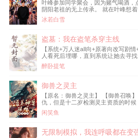
叶峰参加同学聚会，因为赌气喝酒，
阴阳老祖的无上传承。 就在叶峰想
的幻想彻底破灭后，叶峰水泥封心，
冰若白雪
者。
盗墓：我在盗笔杀穿主线
【系统+万人迷all向+原著向改写
人看死后埋哪，直到系统让她去寻找
家、黑瞎子的眼睛、困住吴邪的沙漠
醉卧提笔
臣：不许再抛下我，不
御兽之灵主
【原名：御兽之灵主】 【御兽召唤
仇，但是十二岁检测灵主资质的时候
宠物，但楚少野偏不信邪，没有垃圾
闲笑鱼
宠一只比一只威猛，但楚少
无限制模拟，我连呼吸都在变