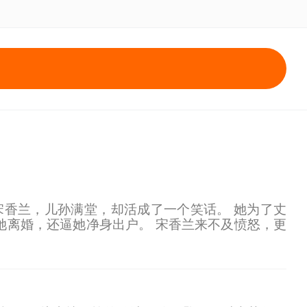
宋香兰，儿孙满堂，却活成了一个笑话。 她为了丈
她离婚，还逼她净身出户。 宋香兰来不及愤怒，更
、已英年早逝的养子才是自己的亲儿子。 愤怒之