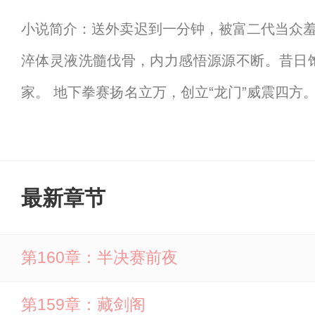
小说简介：送外卖迟到一分钟，被富二代当众
淬体灵液洗髓伐骨，内力感悟源源不断。昔日
家。 地下拳赛扬名立万，创立“龙门”威震四
存亡的惊天阴谋……迟到一分钟，武道开龙门
的好友一起来笔下文学免费阅读。
最新章节
第160章：半决赛前夜
第159章：藏剑阁