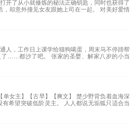
打开了从小就修炼的秘法正确钥匙，同时也获得了
活，却意外撞见女友跟她上司在一起。 对美好爱情
美女相伴，而他也成为了这个世界上最后一位修仙
的普通人，工作日上课学给猫狗噶蛋，周末马不停蹄帮
了……都沙了吧。 张家的圣婴、解家八岁的小当
情开始不对了。 张起灵：我……记得你。 解雨
【单女主】【古早】【爽文】 楚少野背负着血海深
有希望突破低阶灵主。 人人都说无垢狐只适合当
垢狐一起，站在万灵大陆的顶端。 别人契约的灵