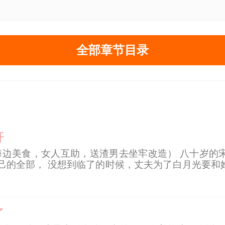
全部章节目录
开
海边美食，女人互助，送渣男去坐牢改造） 八十岁的
己的全部， 没想到临了的时候，丈夫为了白月光要和
大半辈子的儿子是丈夫和白月光所生，而被自己厌弃的
了