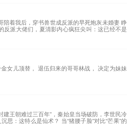
帅哥陪着我后，穿书兽世成反派的早死炮灰未婚妻 睁
的反派大佬们，夏清影内心疯狂尖叫：这已经不是
，找死 其他几个反派看她也像看死人 她求生欲极
千金女儿顶替， 退伍归来的哥哥林战， 决定为妹妹
封建王朝难过三百年”，秦始皇当场破防，李世民冷
思：这特么是仙术？ 当“猪腰子脸”对比“芒果”的
清，圣人出”，万朝帝王集体失声，跪求治世神技！