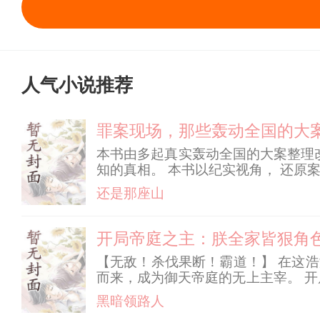
人气小说推荐
罪案现场，那些轰动全国的大
本书由多起真实轰动全国的大案整理
知的真相。 本书以纪实视角， 还原
但永远不会缺席。
还是那座山
开局帝庭之主：朕全家皆狠角
【无敌！杀伐果断！霸道！】 在这
而来，成为御天帝庭的无上主宰。 
极道帝丹！护朝仙兽——麒麟！太渊
黑暗领路人
掌权之名，意图清君侧