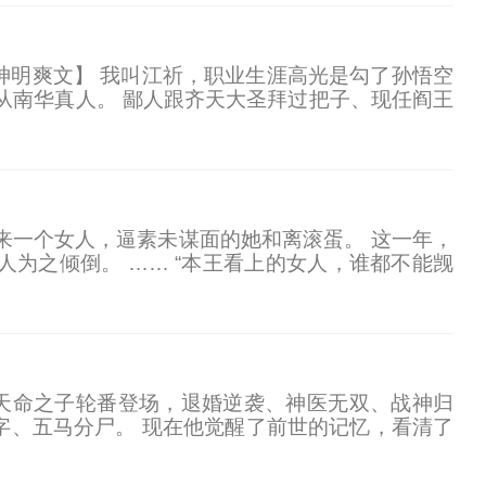
+神明爽文】 我叫江祈，职业生涯高光是勾了孙悟空
从南华真人。 鄙人跟齐天大圣拜过把子、现任阎王
债主。 沉香撕了生死簿，是二郎真君请我打的掩
来一个女人，逼素未谋面的她和离滚蛋。 这一年，
为之倾倒。 …… “本王看上的女人，谁都不能觊
位天命之子轮番登场，退婚逆袭、神医无双、战神归
字、五马分尸。 现在他觉醒了前世的记忆，看清了
在父皇面前求赐婚，一口气要了六道圣旨： 丞相嫡