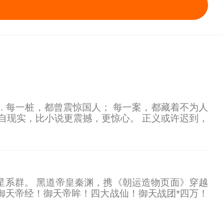
 每一桩，都曾震惊国人； 每一案，都藏着不为人
来自现实，比小说更震撼，更惊心。 正义或许迟到，
星系群。 黑道帝皇秦渊，携《朝运造物页面》穿越
御天帝经！御天帝眸！四大战仙！御天战团*四万！
面目： 长姐秦沈月（皇极星域帝后转世）：借妖后