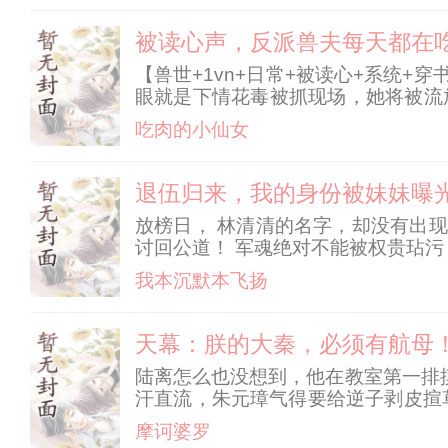
被读心声，反派兽夫每天都在
【兽世+1vn+日常+被读心+系统
眼就是下情花毒被抓现场，她将被流
帅不帅的事了，这是要小命的事！ 
吃肉的小仙女
强，表面诚恳：都
退伍归来，我的身份被妹妹曝
放榜日， 林清清的名字，却没有出现
讨回公道！ 军魂绝对不能被权贵玷污
我本沉默本飞扬
天幕：朕的大秦，必须有航母
陆离怎么也没想到，他在教室第一排
汗直流，朱元璋气得要给逆子剥皮揎草
视频刷出，老朱提着枣木大棍，全城
摩诃婆罗
陆离：我