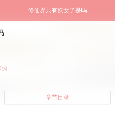
修仙界只有妖女了是吗
吗
事的
章节目录