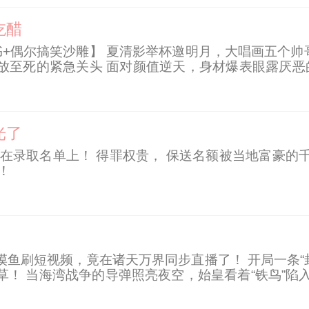
吃醋
+穿书+偶尔搞笑沙雕】 夏清影举杯邀明月，大唱画五个
放至死的紧急关头 面对颜值逆天，身材爆表眼露厌恶
冷酷银狼夜肆冷眼看她：你这个恶雌，使这种卑劣手段
光了
在录取名单上！ 得罪权贵， 保送名额被当地富豪的
！
！
摸鱼刷短视频，竟在诸天万界同步直播了！ 开局一条“
！ 当海湾战争的导弹照亮夜空，始皇看着“铁鸟”陷入沉
追杀朱棣：你真是咱的好大儿！ 当陆离随手点开“黄河