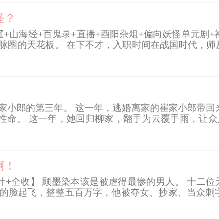
怪？
庭+山海经+百鬼录+直播+酉阳杂俎+偏向妖怪单元剧
人脉圈的天花板。 在下不才，入职时间在战国时代，师
弟是神兽獬豸、八仙与我是竹林之交、财神赵公明是我
崔家小郎的第三年。 这一年，逃婚离家的崔家小郎带回
性命。 这一年，她回归柳家，翻手为云覆手雨，让众人
人原来爱她至深。
啊！
算计+全收】 顾墨染本该是被虐得最惨的男人。 十二
他的脸起飞，整整五百万字，他被夺女、抄家、当众刺
？！ …… 纨绔是他的面具，算计是他的筋骨。 他跪