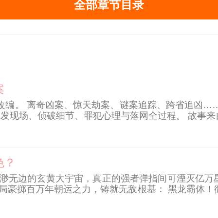
全部章节目录
案
改编。 离奇凶案、惊天劫案、谜案追踪、跨省追凶……
案发现场、侦破细节、罪犯心理与落网全过程。 故事
色？
浩渺无边的玄黄大宇宙，真正的强者弹指间可湮灭亿万
开局豪掷百万年朝运之力，铸就无敌根基： 黑龙霸体！
帝剑！ 然而，朝运造物页面赫然揭示他身边至亲的真