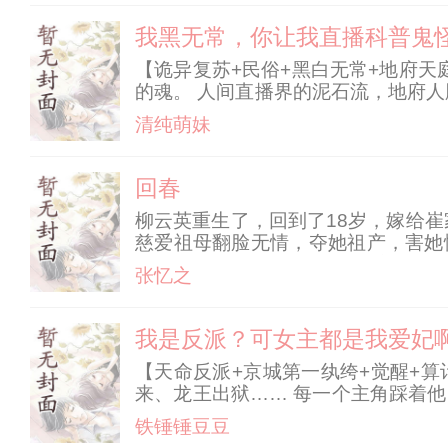
我黑无常，你让我直播科普鬼
【诡异复苏+民俗+黑白无常+地府天
的魂。 人间直播界的泥石流，地府
是我义妹、我大哥是真武大帝、我兄
清纯萌妹
护，哪吒与我是莫
回春
柳云英重生了，回到了18岁，嫁给
慈爱祖母翻脸无情，夺她祖产，害她
觎！” 一路走来，一直若即若离的男
张忆之
我是反派？可女主都是我爱妃
【天命反派+京城第一纨绔+觉醒+
来、龙王出狱…… 每一个主角踩着
真相： 天命之子的气运，全靠女人
铁锤锤豆豆
女、太医院千金、北