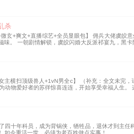
截枪。 什么省城天骄？什么千年大妖？什么滔天大魔？
乱杀
宠+微玄+爽文+直播综艺+全员显眼包】 佣兵大佬虞
滋味。 一朝剧情解锁，虞皎闪婚大反派祁宴九，黑卡
反派老公他不是“单身”，十七岁大娃叛逆到跟狗打架，
女主横扫顶级兽人+1vN男全c】 （补充：全文未完
身为动物爱好者的苏徉惊喜连连，开始享受幸福人生。 
一下！ - 兽人把自己的另一半称为【驯养师】。 即为
够拥有，越高等级越是如此。 直到那个人出现—— 
。 孤僻怕生的毒蛇，表演蛇信打结。 还有热情开朗
后续表现，无脑玛丽苏没有内涵没有立意。
干了四十年科员，成为背锅侠，牺牲品，退休才到主任科
！ 如今重活一世，必须为老百姓做点实事！