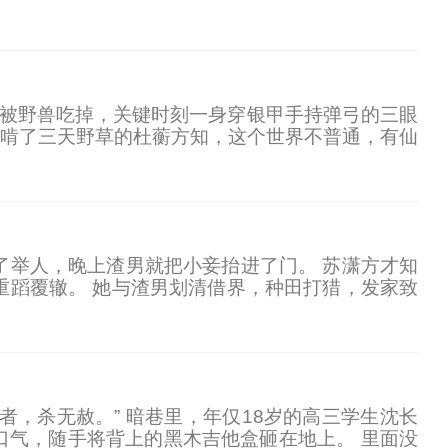
要实现梦想，还有……救周慕卿的命，三千万不算
差点被野兽吃掉，关键时刻一身穿银甲手持弹弓的三眼
!! 啃了三天野草的杜蘅方知，这个世界不普通，有仙
运，阐教截教斗法不断，天下大争之时，谁也不曾
了举人，晚上渣男就把小妾抬进了门。 苏潇方才知
重蹈覆辙。 她与渣男划清借界，种田打猎，发家致
，不想却惹上情债。 说好再也不惹读书人，却还是
者，杀无赦。” 暗巷里，年仅18岁的高三学生沈长
了口气，随手将背上的黑木吉他盒砸在地上。 里面没