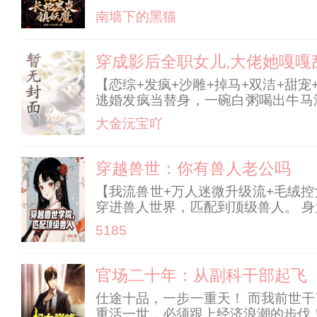
有吉他，只有一杆重达百斤的漆黑双
南墙下的黑猫
就以镇夜司
穿成影后全职女儿,大佬她嘎嘎
【恋综+发疯+沙雕+掉马+双洁+甜
逃婚发疯当替身，一碗白粥喝出牛马
这泼天的富贵儿，她接住了！ 只是
大金沅宝吖
珠，嘴毒心狠，一
穿越兽世：你有兽人老公吗
【我流兽世+万人迷微升级流+毛绒控
穿进兽人世界，匹配到顶级兽人。 
摸一下。 ……变成人？ 算了，也摸
5185
存在。 但不是所有兽人都相信自己能
傲娇的小王子面红耳赤：我可以喵喵叫
转恋爱，正常畸形都有，上桌与否看
官场二十年：从副科干部起飞
仕途十品，一步一重天！ 而我前世
重活一世，必须跟上经济浪潮的步伐