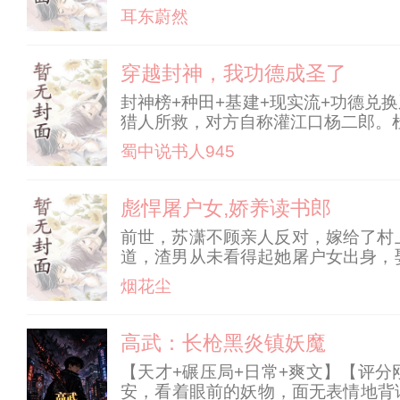
他唯一拿出手的爱慕。 重生回到五
耳东蔚然
贵。 有人骂她自甘下贱
穿越封神，我功德成圣了
封神榜+种田+基建+现实流+功德兑
猎人所救，对方自称灌江口杨二郎。杜蘅
神有妖魔，正值封神大战时期，凤鸣
蜀中说书人945
落目于那小
彪悍屠户女,娇养读书郎
前世，苏潇不顾亲人反对，嫁给了村
道，渣男从未看得起她屠户女出身，
富，成为府城第一女富商。 前世欠
烟花尘
供着袁相柳一路从童生到
高武：长枪黑炎镇妖魔
【天才+碾压局+日常+爽文】【评分
安，看着眼前的妖物，面无表情地背诵