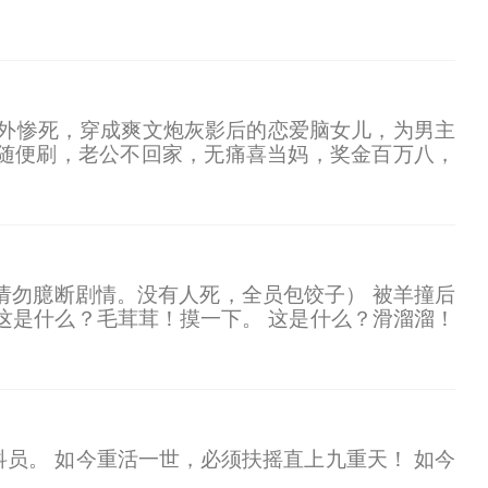
 既然这长夜妖魔横行，规矩崩坏。 那我沈长安，
皎意外惨死，穿成爽文炮灰影后的恋爱脑女儿，为男主
随便刷，老公不回家，无痛喜当妈，奖金百万八，
四岁龙凤二娃三娃作精到找猫碰瓷。反派老公手捏佛
，请勿臆断剧情。没有人死，全员包饺子） 被羊撞后
这是什么？毛茸茸！摸一下。 这是什么？滑溜溜！
能够驯服他们、抚慰他们的人。 是兽人们一生渴求的
冷静自持的会长弯唇轻笑：你可以随意使用我。 矜贵
的狗狗、阴郁蝴蝶…… 排雷： 非大女主爽文，多人
员。 如今重活一世，必须扶摇直上九重天！ 如今