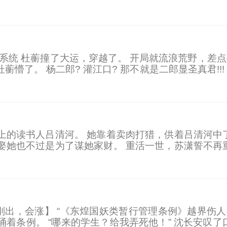
年前，她直接在结婚协议上加了个零。 她要救妹妹，
换系统 杜蘅撞了大运，穿越了。 开局就流浪荒野，
懵了。 杨二郎? 灌江口? 那不就是二郎显圣真君!
岐山，西岐崛起，商周国运衰落。 圣人以封神榜定气
上的读书人吕清河。 她靠着卖肉打猎，供着吕清河中
娶她也不过是为了谋她家财。 重活一世，苏潇誓不再
袁相柳诸多恩情，苏潇在搞事业的同时只想顺便报个恩
刚出，会涨】 “《东煌国妖类暂行管理条例》越界伤人
着条例。 “哪来的学生？给我弄死他！” 沈长安叹