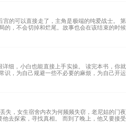
后宫的可以直接走了，主角是极端的纯爱战士。 第
局的，不会切掉和烂尾。故事也会在该结束的时候
众生消灭邪神的神造兵器。 洛琪希，我脑子没病，不
详细，小白也能直接上手实操。 读完本书，你就
水常识，为自己规避一些不必要的麻烦，为自己开运
丢失，女生宿舍内衣为何频频失窃，老尼姑的门夜
他去探索，寻找真相。 而到了晚上，他又要接受
因之类的……当然了，过程很精彩，不能浪费，所