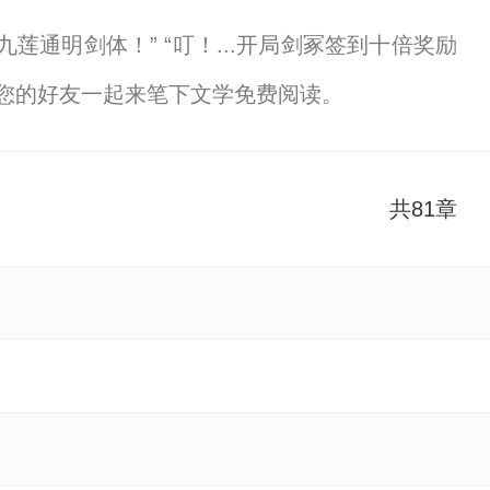
通明剑体！” “叮！...开局剑冢签到十倍奖励
您的好友一起来笔下文学免费阅读。
共81章