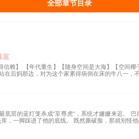
全部章节目录
暴富
值得信赖】 【年代重生】【随身空间是大海】【空间椰
站在后妈那边，对为这个家累得病倒在床的牛八一，不
钱关系，我发财也别想来蹭我。 重生并获得随身空间
最底层的蓝灯笼杀成“至尊虎”，系统才姗姗来迟。 
库，一脚踩进了他的底线。 既然撕破脸，那就别怪他
面虎想逼他换人，他反手甩出人形铁球阿海，直接碾平