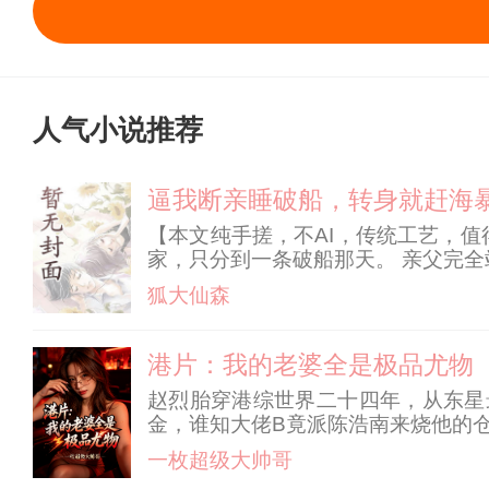
人气小说推荐
逼我断亲睡破船，转身就赶海
【本文纯手搓，不AI，传统工艺，
家，只分到一条破船那天。 亲父完全
死不相往来，我的死活跟你们没半毛
狐大仙森
利用空间能量来打
港片：我的老婆全是极品尤物
赵烈胎穿港综世界二十四年，从东星
金，谁知大佬B竟派陈浩南来烧他的仓
带地盘一口吞下。 洪兴太子绑了笑
一枚超级大帅哥
桌前。 以此一步步斩