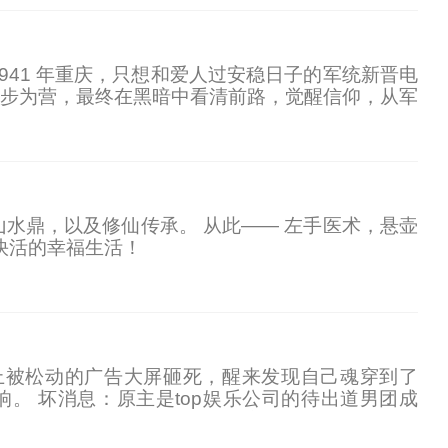
941 年重庆，只想和爱人过安稳日子的军统新晋电
步为营，最终在黑暗中看清前路，觉醒信仰，从军
山水鼎，以及修仙传承。 从此—— 左手医术，悬壶
快活的幸福生活！
礼上被松动的广告大屏砸死，醒来发现自己魂穿到了
响。 坏消息：原主是top娱乐公司的待出道男团成
题不大，楚乔一重操旧业加入一家快要倒闭的娱乐公