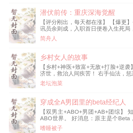
潜伏前传：重庆深海觉醒
【评分刚出，每天都在涨】 【爆更】
讯员余则成，入职首日便卷入生死局
统王牌蜕变为中共地下党代号 “深海”
简舟人
乡村女人的故事
【乡村+神医+致富+无敌+打脸+逆
济世，救治人间疾苦！ 右手仙法，
老坛泡菜
穿成全A男团里的beta经纪人
【双男主+ABO+男团+AB+团
ABO世界。 好消息：原主是个Be
员，除他以外全员财阀Alpha，
嗜睡被子
司，成为某不