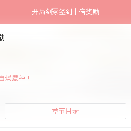
开局剑冢签到十倍奖励
励
，自爆魔种！
章节目录