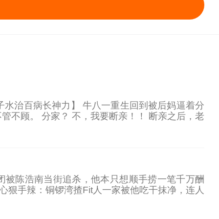
子水治百病长神力】 牛八一重生回到被后妈逼着分
管不顾。 分家？ 不，我要断亲！！ 断亲之后，老
的牛八一愤然离家，住进破船。 他急需一条好船，
巴闭被陈浩南当街追杀，他本只想顺手捞一笔千万酬
心狠手辣：铜锣湾揸Fit人一家被他吃干抹净，连人
铜锣湾所有场子，逼得蒋天生咽下哑巴亏坐到谈判