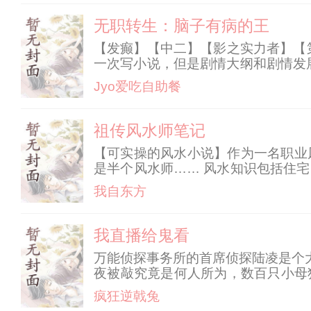
无职转生：脑子有病的王
【发癫】【中二】【影之实力者】【
一次写小说，但是剧情大纲和剧情发
结束。 出门在外，身份是自己给的。
Jyo爱吃自助餐
要试着用脚趾把鞋底扣
祖传风水师笔记
【可实操的风水小说】作为一名职业
是半个风水师…… 风水知识包括住
转运。 也许你不信——但，总有一天
我自东方
我直播给鬼看
万能侦探事务所的首席侦探陆凌是个
夜被敲究竟是何人所为，数百只小母
一些地府鬼魂们的委托任务，比如帮
疯狂逆戟兔
以陆凌还在地府里面开了