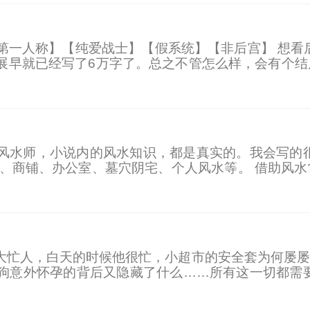
第一人称】【纯爱战士】【假系统】【非后宫】 想看
展早就已经写了6万字了。总之不管怎么样，会有个结
 我早就说了，我是跨越世界而来的王者。 他是拯救
风水师，小说内的风水知识，都是真实的。我会写的很
宅、商铺、办公室、墓穴阴宅、个人风水等。 借助风
你会信的……
大忙人，白天的时候他很忙，小超市的安全套为何屡屡
狗意外怀孕的背后又隐藏了什么……所有这一切都需要
董卓问问貂蝉有没有真的爱过他，帮李白寻找他真正死