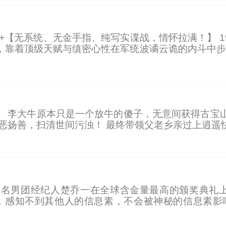
+【无系统、无金手指、纯写实谍战，情怀拉满！】 1
，靠着顶级天赋与缜密心性在军统波谲云诡的内斗中步
 的传奇潜伏者。
袭】 李大牛原本只是一个放牛的傻子，无意间获得古宝
惩恶扬善，扫清世间污浊！ 最终带领父老乡亲过上逍遥
综】 知名男团经纪人楚乔一在全球含金量最高的颁奖典
ta，感知不到其他人的信息素，不会被神秘的信息素影
还没正式出道，他就忍受不了队友霸凌自杀了。 不过问