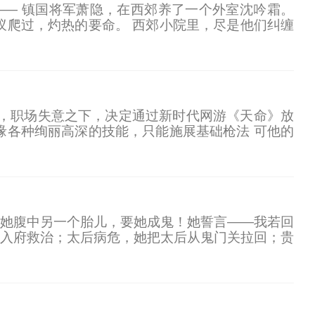
—— 镇国将军萧隐，在西郊养了一个外室沈吟霜。
蚁爬过，灼热的要命。 西郊小院里，尽是他们纠缠
不可宣扬。 …… 沈吟霜从来不逾越，温柔如水，守
作，职场失意之下，决定通过新时代网游《天命》放
缘各种绚丽高深的技能，只能施展基础枪法 可他的
0%！” “叮！基础枪法达到Lv100，领悟枪意
她腹中另一个胎儿，要她成鬼！她誓言——我若回
入府救治；太后病危，她把太后从鬼门关拉回；贵
宝抱着她大腿：“娘亲。”白清灵惊愕：“我不是你