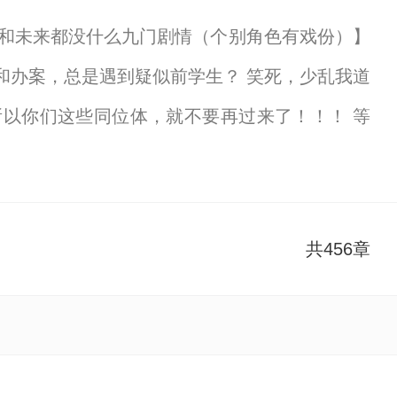
和未来都没什么九门剧情（个别角色有戏份）】
和办案，总是遇到疑似前学生？ 笑死，少乱我道
所以你们这些同位体，就不要再过来了！！！ 等
在双开操控的这个，又是什么？！盗墓：干完这票
享给您的好友一起来笔下文学免费阅读。
共456章