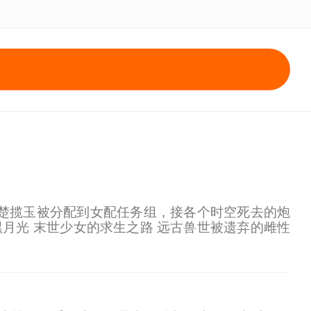
楚揽玉被分配到女配任务组，接各个时空死去的炮
黑月光 末世少女的求生之路 远古兽世被遗弃的雌性
同调整人生态度。 系统只是传输剧情用的，不会发布任