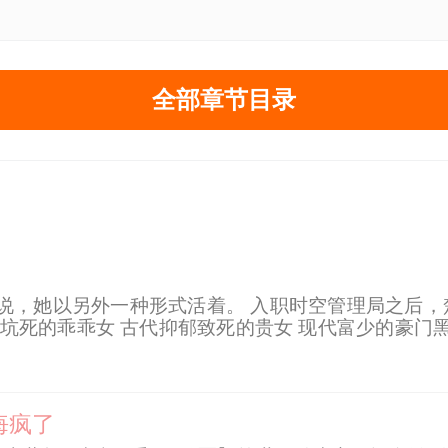
全部章节目录
说，她以另外一种形式活着。 入职时空管理局之后，
坑死的乖乖女 古代抑郁致死的贵女 现代富少的豪门
少女 ...... 无固定CP，根据每个世界的任务不
悔疯了