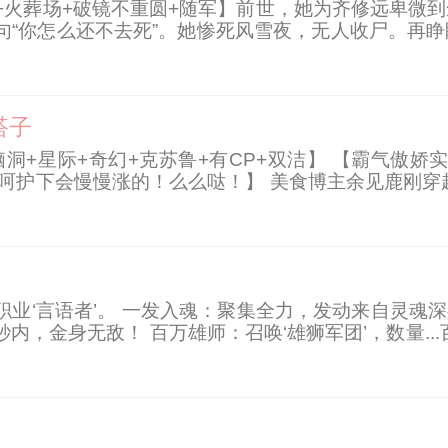
批+火葬场+破镜不重圆+随军】前世，她为齐修远卑微
句“你怎么还不去死”。她惨死风雪夜，无人收尸。再
只要你。”宁西秋当场拒绝：“哥，好男人不能在一棵树
搭子
脑洞+星际+奇幻+克苏鲁+有CP+双洁】 【霸气傲
的呵护下会慢慢涨的！么么哒！】 美食博主余见鹿刚穿
同时参加的公路求生。 开局一辆快递三轮车，觉醒了
业‘言语者’。 一发入魂：聚集全力，发动来自灵魂深
内，金身无敌！ 百万雄师：召唤‘雄狮军团’，数量...百万