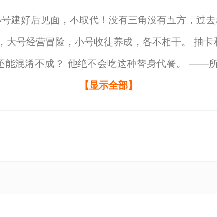
小号建好后见面，不取代！没有三角没有五方，过去
号，大号经营冒险，小号收徒养成，各不相干。 抽卡
能混淆不成？ 他绝不会吃这种替身代餐。 ——
废？ 张从宣拉开系统面板，陷入沉思——那我正
【显示全部】
喜欢盗墓：干完这票就退休二号阿败最新章节，请分