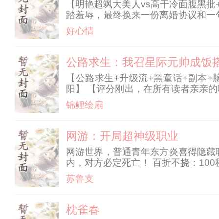
【明艳超飒大美人vs高干冷面腹黑
踏羞辱，最终换来一份离婚协议和一
情脉脉地对她说：“小秋，这辈子我
好心情
云舟。看着陆云舟，
公路求生：我召星际元帅成饭
【公路求生+升级流+黑童话+副本+
阳】 【评分刚出，在所有读者亲亲
眼前一黑，她就被卷进了全球几十亿人
锦鲤绘扇
夏厨艺和满
网游：开局超神级职业
网游世界，普通青年东方炎喜得隐藏职
内，对方必定死亡！ 百折不挠：100秒
玩家纷纷拜倒在博大精深的成语中！
苏鲁支
枕雀春