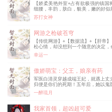
【娇柔美艳外室+占有欲极强的镇国
细腰，丰韵，肤白，貌美，嫩的好似
的痕迹。 但没人知道，沈吟霜是萧隐
苏打女神
在西郊当好萧隐
网游之枪破苍穹
【传统网游】+【数据流】+【肝帝
松心情，却没想到一个随意的决定，
枪法，却能无限提升…… “叮！基础
幸运一
【锐】，获得3
傲娇萌宝：父王，娘亲有药
军医白清灵穿越成端王妃，就遇上丈
归便是你们的死期！五年后，她以鬼
妃难产，她刨腹取子；从此一战成名
一醉琉月
娘亲。”男宝：“父王说你
我家首领，超凶超可爱