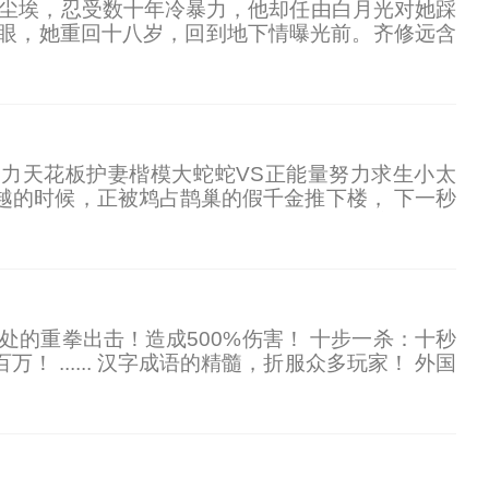
到尘埃，忍受数十年冷暴力，他却任由白月光对她踩
睁眼，她重回十八岁，回到地下情曝光前。齐修远含
上吊死。”她转身相亲前世救命恩人——冷面军官陆
娇实力天花板护妻楷模大蛇蛇VS正能量努力求生小太
越的时候，正被鸩占鹊巢的假千金推下楼， 下一秒
唯一SSS级天赋‘万物皆可食’的她靠一手离谱的华
处的重拳出击！造成500%伤害！ 十步一杀：十秒
！ ...... 汉字成语的精髓，折服众多玩家！ 外国