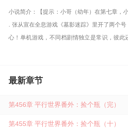
小说简介：【提示：小哥（幼年）在第七章，
. 张从宣在全息游戏《墓影迷踪》里开了两个
心！单机游戏，不同档剧情独立是常识，彼此还
等…… 你们是说，我小号几十年前已经失踪报
就退休全文免费阅读由笔下文学提供，如果您
最新章节
第456章 平行世界番外：捡个瓶（完）
第455章 平行世界番外：捡个瓶（十）