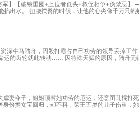
将军】【破镜重圆+上位者低头+叔侄相争+伪禁忌】 
能掐出水。 扭腰摆臀的时候，让他的心尖像千万只蚂
的前侄媳妇。 更没人知道，他们之间还有一段过往，
】 资深牛马陆舟，因殴打霸占自己功劳的领导丢掉工
命运的齿轮就此转动…… 因特殊天赋的原因，陆舟无
枪法达到Lv10，领悟特性【枪感初醒】，战斗速度+3
夫虐妻夺子，姐姐顶替她功劳的厄运，还意图乱棍打死
医身份携女宝回归，却不料，荣王五岁的儿子伤重，她
，将渣渣们踩在脚下。然而，在她从宫门出来时，五岁男