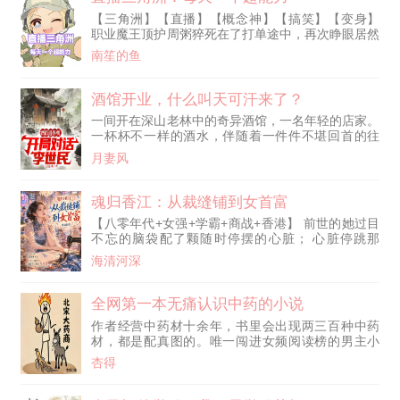
鼎杀人无形。 沉默寡言的大哥是疯批毒医，一念可
【三角洲】【直播】【概念神】【搞笑】【变身】
屠一城。 温润读书的二哥是伪善谋士，一心搅乱天
职业魔王顶护周粥猝死在了打单途中，再次睁眼居然
下烽火。 出家的三哥是杀人魔头
重生到了三角洲开服之日！ 虽然是平行世界，身份
南笙的鱼
也变成了扑街路边女主播，好在周粥觉醒了直播金手
指：每天一个三角洲超能力！ 【人机之友】【道具
大师】【本命锦鲤】…… 然后，三角洲行动刚开服
酒馆开业，什么叫天可汗来了？
就出现了： 杨齐家的引路人，苏醒的师父，白泽的
一间开在深山老林中的奇异酒馆，一名年轻的店家。
永久固排，昊天的大姐头，老飞宇的78冤家…… 三
一杯杯不一样的酒水，伴随着一件件不堪回首的往
角洲第一锦鲤，非洲之心人柱力，
事。 历史的河流上，总有一些事情让人听之厌烦，
月妻风
也有一些能让人回味无穷。吱呀的推门声，会带来一
个人，也会带来一些事。 ...... 李世民：“店家！来两
壶剑南春！” 林溯：“我这没有剑南春，却有一杯名叫
魂归香江：从裁缝铺到女首富
玄武门的酒，要不要来一杯？” ...... 刘彻：“朕的儿子
【八零年代+女强+学霸+商战+香港】 前世的她过目
不像他老子！朕能怎么办？” 林溯：“你...确定吗？”
不忘的脑袋配了颗随时停摆的心脏； 心脏停跳那
...... 嬴政：“大秦的未来会是什么样的？扶苏能当好
刻，她想：下辈子，不做人了。 再睁眼，她叫林
一位皇帝吗？” 林溯：“人的目光总会放在未来，却不
海清河深
颖，九岁，痴傻九年，今日魂归。 师婆掐算过三
会在意当下，你应该处理好当下的大秦！” ...... 朱
次：\"不会再走了。你本来就是你，只是被放错了地
棣：“难道我一生的功绩，都洗不清我靖难的罪名
方。\" 她成了八零年代香江西环一间裁缝铺里痴傻九
全网第一本无痛认识中药的小说
吗？” 林溯：“靖难的罪名与否...难道你当皇帝只是为
年的小女孩：林颖。 老窦是从G省偷渡来的入赘木
了洗清你的罪名吗？” “来吧诸位，喝下这杯酒，我们
作者经营中药材十余年，书里会出现两三百种中药
匠，老母踩着缝纫机和老窦一起养活一家四口。 九
慢慢道来！” （很多人说上本书写的是野史...那这本
材，都是配真图的。唯一闯进女频阅读榜的男主小
岁，魂归香江。前世满腹经纶无
书全是野史）
说。 【没系统，不修仙。金手指，不沾边。更是没
杏得
有小空间。非架空，北宋篇。挖本草，搓药丸，清奇
穿越笑不完。】 北宋的卢生，黄粱一梦，在钢筋混