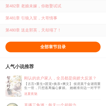
读。
第482章 老娘未嫁，你敢娶试试
第481章 引狼入室，大哥情事
第480章 送走郭英，天却塌了！
全部章节目录
人气小说推荐
刚认的农户家人，全员都是病娇大反派？
【古言+重生+团宠+换亲+爽文】 侯府真千金谢雨重
生一世，只想逃离偏心爹娘。 她瞅准街边一对平平
无奇的农户，当场认爹认娘，一头扎进黄土小院，立
迷夏夜魅
志做个平平无奇的乡下小丫头，安稳度日。 却不
想，体弱邋遢的爹爹是权倾朝野、搅动朝堂的第一奸
臣。 温柔能干的娘亲是江湖第一毒宗宗主，力能扛
直播三角洲：每天一个超能力