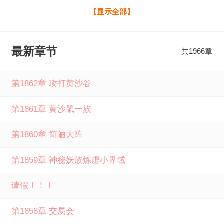
凌霄仙族迷糊小神通最新章节，请分享给您的好友一起来笔
【显示全部】
下文学免费阅读。
最新章节
共1966章
第1862章 攻打黄沙谷
第1861章 黄沙鼠一族
第1860章 简陋大阵
第1859章 神秘妖族炼虚小界域
请假！！！
第1858章 交易会