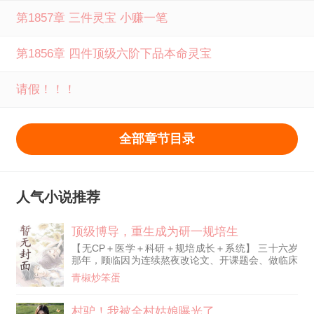
第1857章 三件灵宝 小赚一笔
第1856章 四件顶级六阶下品本命灵宝
请假！！！
全部章节目录
人气小说推荐
顶级博导，重生成为研一规培生
【无CP＋医学＋科研＋规培成长＋系统】 三十六岁
那年，顾临因为连续熬夜改论文、开课题会、做临床
数据，最终猝死在电脑前。 作为国内最年轻的医学
青椒炒笨蛋
博导之一，他在《Nature》《Cell》等顶刊发表十余
篇SCI，是无数医学生眼里的“天才医生”。 可没人知
道，比起那些荣誉，他更怀念的，其实是最开始待在
村驴！我被全村姑娘曝光了