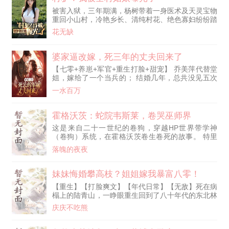
临床一线的时候。 …… 再次睁眼时。 耳边是刺耳的
被害入狱，三年期满，杨树带着一身医术及天灵宝物
监护仪警报。 “患者血氧掉了！” “快叫上级医生！” “
重回小山村，冷艳乡长、清纯村花、绝色寡妇纷纷踏
来......
花无缺
婆家逼改嫁，死三年的丈夫回来了
【七零+养崽+军官+重生打脸+甜宠】 乔美萍代替堂
姐，嫁给了一个当兵的； 结婚几年，总共没见五次
面； 后来丈夫牺牲，她被婆婆赶出家门，带着三个
一水百万
儿子饭都吃不上； 在去县城投靠朋友时，被拐卖到
西北的山窝里。 而她的三个儿子，也下场凄惨。 小
儿子被拐去当乞丐，大儿子流落成混混还背上人命；
霍格沃茨：蛇院韦斯莱，卷哭巫师界
二儿子呢，一生都在寻找妈妈和兄弟的路上。 - 重生
这是来自二十一世纪的卷狗，穿越HP世界带学神
回来，乔美萍带着三个儿子，夺回抚恤金、分家、自
（卷狗）系统，在霍格沃茨卷生卷死的故事。 特里
立门户！ 后来，她把三个儿子都培养成了国家栋
斯上辈子是一个普通社畜卷狗，擅长内卷。意外身死
梁。 而她那死了三年的丈夫，也突然回来了； 还给
落魄的夜夜
之后穿越。 成为了韦斯莱家的小儿子、罗恩的孪生
她捧回了一盒子军功章！ -- 秦长峰出任务时差点牺
兄弟——异卵双胞胎 前世缺乏亲情的他，在父母兄
牲； 费尽千辛万苦回到家，他以为妻子会改嫁，孩
弟的关怀下成长，发自内心认可自己是家庭的一员。
妹妹悔婚攀高枝？姐姐嫁我暴富八零！
子也会被带走。 但是，他的妻子不仅没改嫁，还给
想到家人可能在伏地魔的威胁下遭到伤害，他就危机
他生了个老三！ 看着美丽的妻子，懂事的三个孩
【重生】【打脸爽文】【年代日常】【无敌】死在病
感拉满。决心靠自己，改变家人的悲惨经历。 只是
子，秦长峰只想把一切都给她。 只是，看着妻子动
榻上的陆青山，一睁眼重生回到了八十年代的东北林
韦斯莱家资源有限，限制了特里斯的
不动就拿刀跟人干仗。 秦长峰这个身经百战的军
区。前世错信绿茶悔婚毁了一生，重活一世，他果断
庆庆不吃熊
人，都得往后躲。 原来他媳妇这么彪悍呢？ 更心动
拉过一旁卑微受气的绝美长姐！“退婚？这简直是天
了。
大的好事！今天起，秀兰就是我陆青山的媳妇！”凭