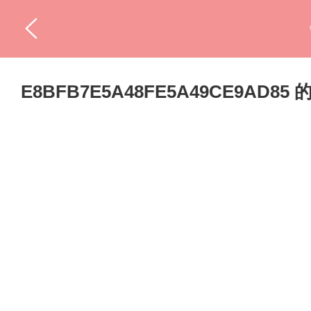
E8BFB7E5A48FE5A49CE9AD8