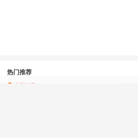
热门推荐
龙图神帝
1
虎昂
爷，夫人罪不至死
2
招蜂引蝶
文明乐园
3
虚伪王庭