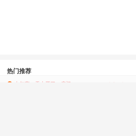
热门推荐
大年夜，天上开了一扇门
1
东北王小五
精灵世界的工匠大师
2
油炸咸鱼
这个地下城长蘑菇了
3
生吃菌子